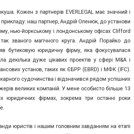
аркуша. Кожен з партнерів EVERLEGAL має значний і
прикладу: наш партнер, Андрій Оленюк, до установи
му, нью-йоркському і лондонському офісах Clifford
 так званого магічного круга. Андрій Порайко до
яв бутиковую юридичну фірму, яка фокусувалася
ла декілька дуже цікавих проектів у сфері M&A і
нсових установ, таких як ЄБРР (EBRD) і МФК (IFC).
 карного судочинства і відзначився рядом успішних
джерів великих компаній. У мене особисто більше 13
их юридичних фірмах, зокрема три останні роки
e.
манди юристів і нашим головним завданням на етапі