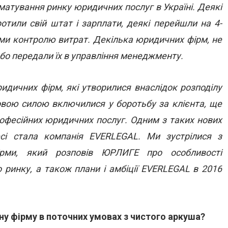
атування ринку юридичних послуг в Україні. Деякі
ротили свій штат і зарплати, деякі перейшли на 4-
зми контролю витрат. Декілька юридичних фірм, не
або передали їх в управління менеджменту.
идичних фірм, які утворилися внаслідок розподілу
новою силою включилися у боротьбу за клієнта, ще
офесійних юридичних послуг. Одним з таких нових
сі стала компанія EVERLEGAL. Ми зустрілися з
ірми, який розповів ЮРЛИГЕ про особливості
ринку, а також плани і амбіції EVERLEGAL в 2016
ну фірму в поточних умовах з чистого аркуша?