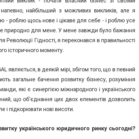
тний виклик - почати власний бізнес зі своїми
 напевно, найбільший з можливих викликів, але я
лю - роблю щось нове і цікаве для себе - і роблю усе
 це природно для мене. У мене завжди було бажання
ля Революції Гідності, я переконався в правильності
ого історичного моменту.
 являється, в деякій мірі, збігом того, що в певний
ають загальне бачення розвитку бізнесу, розуміння
команди, які є синергією міжнародного і українського
ений, що об'єднання цих двох елементів дозволить
е і підкорювати нові висоти.
звитку українського юридичного ринку сьогодні?