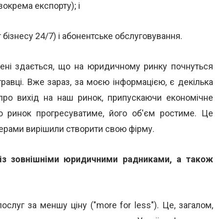
окрема експорту); і
 бізнесу 24/7) і абонентське обслуговування.
 мені здається, що на юридичному ринку почнуться
гравці. Вже зараз, за моєю інформацією, є декілька
про вихід на наш ринок, припускаючи економічне
о ринок прогресуватиме, його об'єм ростиме. Це
тнерами вирішили створити свою фірму.
 із зовнішніми юридичними радниками, а також
ослуг за меншу ціну ("more for less"). Це, загалом,