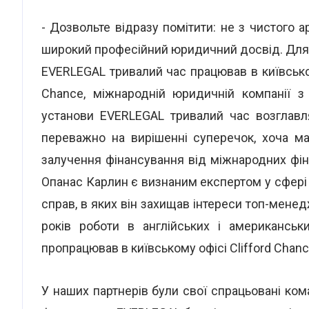
- Дозвольте відразу помітити: не з чистого 
широкий професійний юридичний досвід. Для 
EVERLEGAL тривалий час працював в київсько
Chance, міжнародній юридичній компанії з
установи EVERLEGAL тривалий час возглавл
переважно на вирішенні суперечок, хоча ма
залучення фінансування від міжнародних фіна
Опанас Карлин є визнаним експертом у сфері
справ, в яких він захищав інтереси топ-мене
років роботи в англійських і американськ
пропрацював в київському офісі Clifford Chanc
У наших партнерів були свої спрацьовані ко