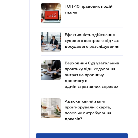
ТОП-10 правових подій
тижня
Ефективність здійснення
судового контролю під час
досудового розслідування
Верховний Суд узагальнив
практику відшкодування
витрат на правничу
допомогу в
адміністративних справах
Адвокатський запит
проігнорували: скарга,
позов чи витребування
доказів?