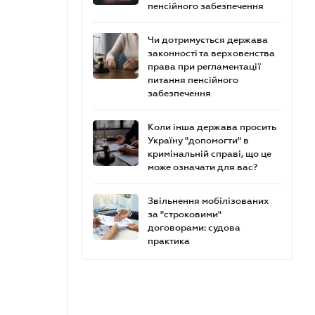
пенсійного забезпечення
Чи дотримується держава
законності та верховенства
права при регламентації
питання пенсійного
забезпечення
Коли інша держава просить
Україну "допомогти" в
кримінальній справі, що це
може означати для вас?
Звільнення мобілізованих
за "строковими"
договорами: судова
практика