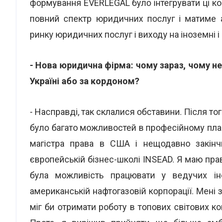
формування EVERLEGAL було інтегрувати ці к
повний спектр юридичних послуг і матиме а
ринку юридичних послуг і виходу на іноземні 
- Нова юридична фірма: чому зараз, чому н
Україні або за кордоном?
- Насправді, так склалися обставини. Після того
було багато можливостей в професійному плані
магістра права в США і нещодавно закінчи
європейській бізнес-школі ІNSEAD. Я маю прав
була можливість працювати у ведучих ін
американській нафтогазовій корпорації. Мені з
міг би отримати роботу в топових світових ком