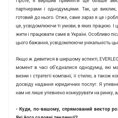
Проте, я вирішив прийняти ще більше амбі
партнерами і однодумцями. Так, це виклик,
готовий до нього. Отже, саме зараз я це і роб
це, усвідомлюючи ті умови, в яких працюю. І
жити і працювати саме в Україні. Особливо піс
цього бажання, усвідомлюючи унікальність ць
Якщо ж дивитися в ширшому аспекті, EVERLEGAL
момент в часі об'єдналися однодумці, які м
визии і стратегії компанії, її стилю, а також 
досвіду надання юридичних послуг. Я упевн
нам не лише упевнено конкурувати на ринку, ал
- Куди, по-вашому, спрямований вектор ро
Які його головні тенденції?