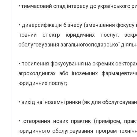
• тимчасовий спад інтересу до українського 
• диверсифікація бізнесу (зменшення фокусу н
повний спектр юридичних послуг, зокр
обслуговування загальногосподарської діяльно
• посилення фокусування на окремих секторах 
агрохолдингах або іноземних фармацевтич
юридичних послуг;
• вихід на іноземні ринки (як для обслуговуванн
• створення нових практик (приміром, пра
юридичного обслуговування програм технічн