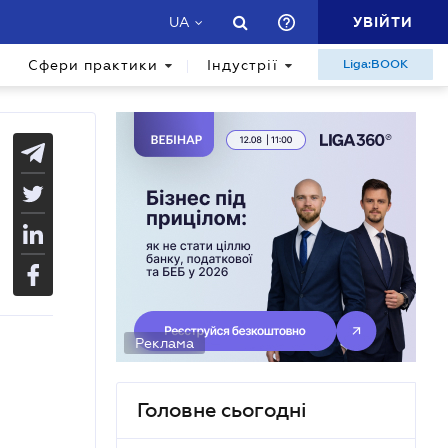
УВІЙТИ
UA
Сфери практики
Індустрії
Liga:BOOK
Реклама
Головне сьогодні