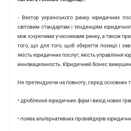
- Вектор українського ринку юридичних пос
світовим стандартам і тенденціям юридичног
між існуючими учасниками ринку, а також прих
того, що для того, щоб зберегти позиції і з
якість юридичних послуг, якість управління 
инновационность. Юридичний бізнес вимушен
Не претендуючи на повноту, серед основних тр
• дроблення юридичних фірм і вихід нових грав
• поява альтернативних провайдерів юридични