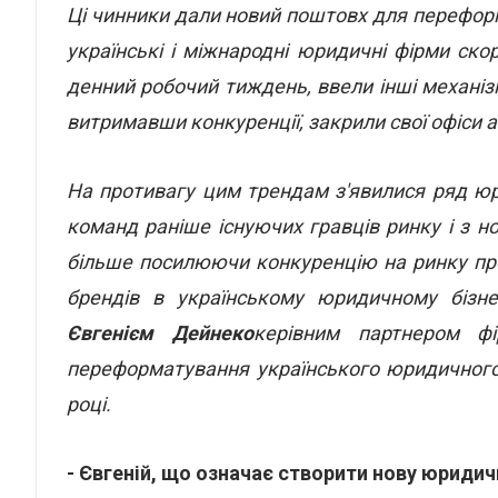
Ці чинники дали новий поштовх для переформ
українські і міжнародні юридичні фірми ско
денний робочий тиждень, ввели інші механі
витримавши конкуренції, закрили свої офіси 
На противагу цим трендам з'явилися ряд юр
команд раніше існуючих гравців ринку і з 
більше посилюючи конкуренцію на ринку пр
брендів в українському юридичному бізне
Євгенієм Дейнеко
керівним партнером ф
переформатування українського юридичного 
році.
- Євгеній, що означає створити нову юридич