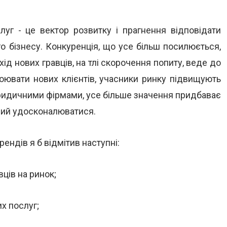
луг - це вектор розвитку і прагнення відповідати
о бізнесу. Конкуренція, що усе більш посилюється,
ід нових гравців, на тлі скорочення попиту, веде до
авоювати нових клієнтів, учасники ринку підвищують
юридичними фірмами, усе більше значення придбаває
ий удосконалюватися.
ендів я б відмітив наступні:
ців на ринок;
х послуг;