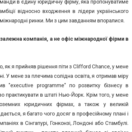
оманди в єдину юридичну фірму, яка пропонуватиме
мбіції відносно входження в лідери українського
і міжнародні ринки. Ми з цим завданням впоралися.
езалежна компанія, а не офіс міжнародної фірми в
, як я прийняв рішення піти з Clifford Chance, у мене
. У мене за плечима солідна освіта, я отримав міру
в "executive programme" по розвитку бізнесу в
о практикувати в штаті Нью-Йорк. Крім того, у мене
оземних юридичних фірмах, а також у великій
дається, я багато чого досяг в професійному плані і
паніях в Сінгапурі, Гонконзі, Лондоні або Стамбулі.