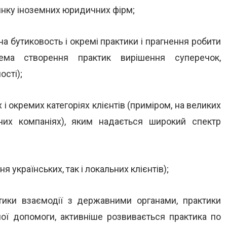
ринку іноземних юридичних фірм;
а бутиковость і окремі практики і прагнення робити
ема створення практик вирішення суперечок,
сті);
і окремих категоріях клієнтів (приміром, на великих
них компаніях), яким надається широкий спектр
я українських, так і локальних клієнтів);
ктики взаємодії з державними органами, практики
ої допомоги, активніше розвивається практика по