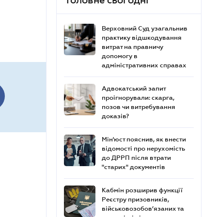
Головне сьогодні
Верховний Суд узагальнив
практику відшкодування
витрат на правничу
допомогу в
адміністративних справах
Адвокатський запит
проігнорували: скарга,
позов чи витребування
доказів?
Мін'юст пояснив, як внести
відомості про нерухомість
до ДРРП після втрати
"старих" документів
Кабмін розширив функції
Реєстру призовників,
військовозобов’язаних та