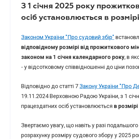
З 1 січня 2025 року прожитко
осіб установлюється в розмір
Законом України "Про судовий збір"
встановл
відповідному розмірі від прожиткового мі
законом на 1 січня календарного року
, в я
- у відсотковому співвідношенні до ціни позо
Відповідно до статті 7
Закону України "
Про Де
19.11.2024 Верховною Радою України, з 1 січ
працездатних осіб установлюється
в розмірі
Звертаємо увагу, що навіть у разі подальшог
розрахунку розміру судового збору у 2025 р