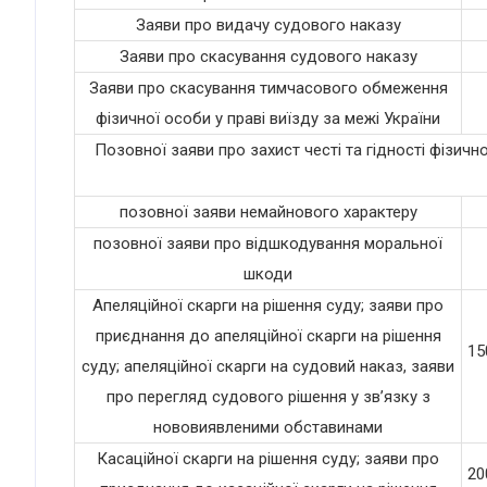
Заяви про видачу судового наказу
Заяви про скасування судового наказу
Заяви про скасування тимчасового обмеження
фізичної особи у праві виїзду за межі України
Позовної заяви про захист честі та гідності фізично
позовної заяви немайнового характеру
позовної заяви про відшкодування моральної
шкоди
Апеляційної скарги на рішення суду; заяви про
приєднання до апеляційної скарги на рішення
15
суду; апеляційної скарги на судовий наказ, заяви
про перегляд судового рішення у зв’язку з
нововиявленими обставинами
Касаційної скарги на рішення суду; заяви про
20