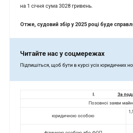
на 1 січня сума 3028 гривень.
Отже, судовий збір у 2025 році буде справл
Читайте нас у соцмережах
Підпишіться, щоб бути в курсі усіх юридичних н
I.
За под
Позовної заяви майно
1,
юридичною особою
фізичною особою або ФОП