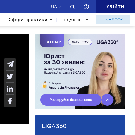
УВІЙТИ
UA
Сфери практики
Індустрії
Liga:BOOK