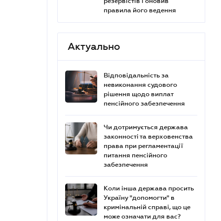
резервістів і оновив
правила його ведення
Актуально
Відповідальність за
невиконання судового
рішення щодо виплат
пенсійного забезпечення
Чи дотримується держава
законності та верховенства
права при регламентації
питання пенсійного
забезпечення
Коли інша держава просить
Україну "допомогти" в
кримінальній справі, що це
може означати для вас?