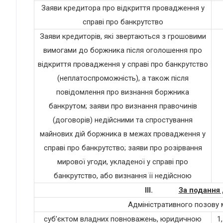
Заяви кредитора про відкриття провадження у
справі про банкрутство
Заяви кредиторів, які звертаються з грошовими
вимогами до боржника після оголошення про
відкриття провадження у справі про банкрутство
(неплатоспроможність), а також після
повідомлення про визнання боржника
банкрутом; заяви про визнання правочинів
(договорів) недійсними та спростування
майнових дій боржника в межах провадження у
справі про банкрутство; заяви про розірвання
мирової угоди, укладеної у справі про
банкрутство, або визнання її недійсною
III.
За подання 
Адміністративного позову 
суб’єктом владних повноважень, юридичною
1