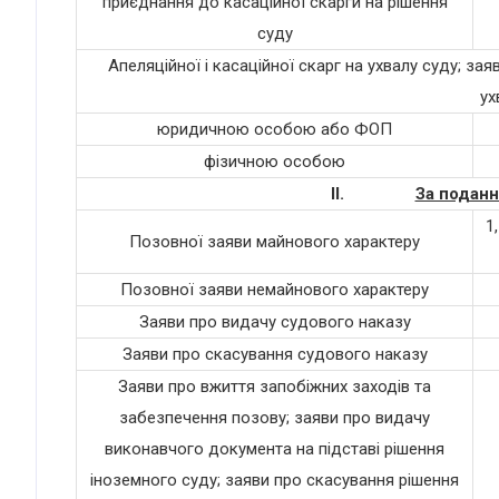
приєднання до касаційної скарги на рішення
суду
Апеляційної і касаційної скарг на ухвалу суду; за
ух
юридичною особою або ФОП
фізичною особою
II.
За поданн
1
Позовної заяви майнового характеру
Позовної заяви немайнового характеру
Заяви про видачу судового наказу
Заяви про скасування судового наказу
Заяви про вжиття запобіжних заходів та
забезпечення позову; заяви про видачу
виконавчого документа на підставі рішення
іноземного суду; заяви про скасування рішення