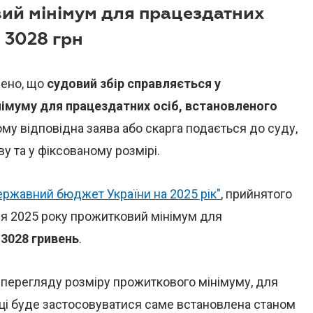
вий мінімум для працездатних
і 3028 грн
ено, що
судовий збір справляється у
німуму для працездатних осіб, встановленого
кому відповідна заява або скарга подається до суду,
ву та у фіксованому розмірі.
ржавний бюджет України на 2025 рік
"
, прийнятого
ня 2025 року прожитковий мінімум для
 3028 гривень
.
о перегляду розміру прожиткового мінімуму, для
оці буде застосовуватися саме встановлена станом