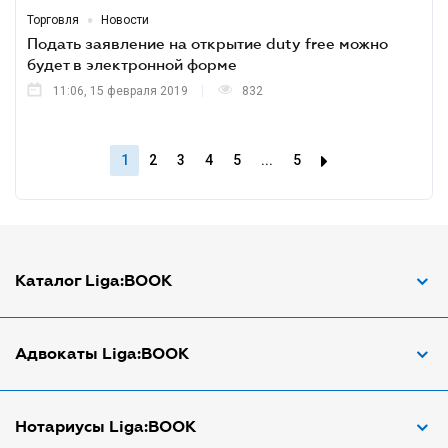
•
Торговля
Новости
Подать заявление на открытие duty free можно
будет в электронной форме
11:06, 15 февраля 2019
832
1
2
3
4
5
...
5
Каталог Liga:BOOK
Адвокат по ДТП
Адвокаты Liga:BOOK
Адвокат по трудовым спорам
Апостиль документов
Адвокаты в Виннице
Нотариусы Liga:BOOK
Арбитражный управляющий
Адвокаты в Днепре