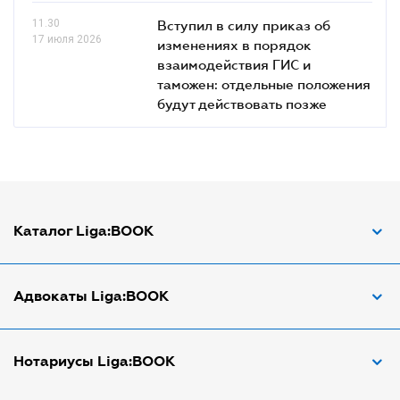
11.30
Вступил в силу приказ об
17 июля 2026
изменениях в порядок
взаимодействия ГИС и
таможен: отдельные положения
будут действовать позже
Каталог Liga:BOOK
Адвокат по ДТП
Адвокаты Liga:BOOK
Адвокат по трудовым спорам
Апостиль документов
Адвокаты в Виннице
Нотариусы Liga:BOOK
Арбитражный управляющий
Адвокаты в Днепре