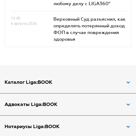
любому делу с LIGA360"
10.40
Верховный Суд разъяснил, как
6 августа 2026
определять потерянный доход
ФОП в случае повреждения
здоровья
Каталог Liga:BOOK
Адвокат по ДТП
Адвокаты Liga:BOOK
Адвокат по трудовым спорам
Апостиль документов
Адвокаты в Виннице
Нотариусы Liga:BOOK
Арбитражный управляющий
Адвокаты в Днепре