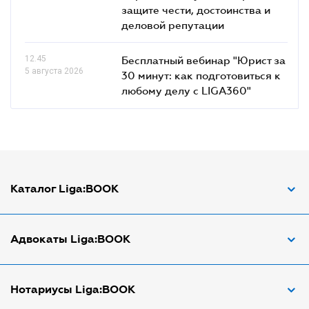
защите чести, достоинства и
деловой репутации
12.45
Бесплатный вебинар "Юрист за
5 августа 2026
30 минут: как подготовиться к
любому делу с LIGA360"
Каталог Liga:BOOK
Адвокат по ДТП
Адвокаты Liga:BOOK
Адвокат по трудовым спорам
Апостиль документов
Адвокаты в Виннице
Нотариусы Liga:BOOK
Арбитражный управляющий
Адвокаты в Днепре