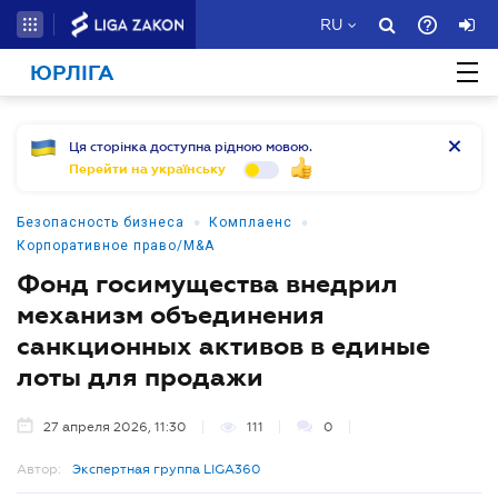
RU
ЮРЛІГА
Ця сторінка доступна рідною мовою.
Перейти на українську
•
•
Безопасность бизнеса
Комплаенс
Корпоративное право/M&A
Фонд госимущества внедрил
механизм объединения
санкционных активов в единые
лоты для продажи
27 апреля 2026, 11:30
111
0
Автор:
Экспертная группа LIGA360