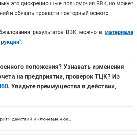
ольку это дискреционные полномочия ВВК, но может
ий и обязать провести повторный осмотр.
обжалования результатов ВВК можно в
материале
трукция"
.
военного положения? Узнавать изменения
учета на предприятии, проверок ТЦК? Из
360
. Увидьте преимущества в действии,
Обжалование решения ВВК: алгоритм действий и ключевые нюансы