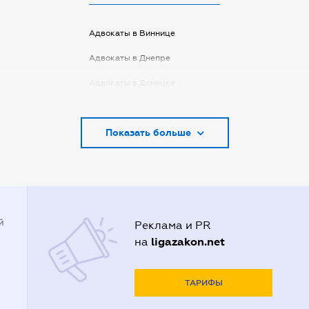
Адвокаты в Виннице
Адвокаты в Днепре
Адвокаты в Донецке
Адвокаты в Запорожье
Показать больше
Адвокаты в Киеве
Адвокаты в Кривом Роге
Адвокаты в Луцке
Адвокаты в Одессе
й
Реклама и PR
Адвокаты в Полтаве
ligazakon.net
на
Адвокаты в Харькове
Адвокаты во Львове
ТАРИФЫ