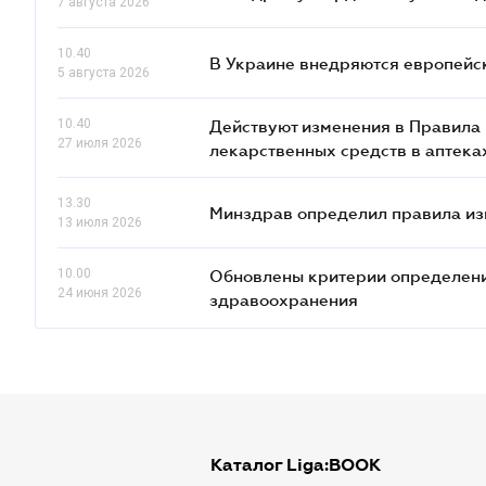
7 августа 2026
10.40
В Украине внедряются европейск
5 августа 2026
10.40
Действуют изменения в Правила 
27 июля 2026
лекарственных средств в аптека
13.30
Минздрав определил правила изг
13 июля 2026
10.00
Обновлены критерии определени
24 июня 2026
здравоохранения
Каталог Liga:BOOK