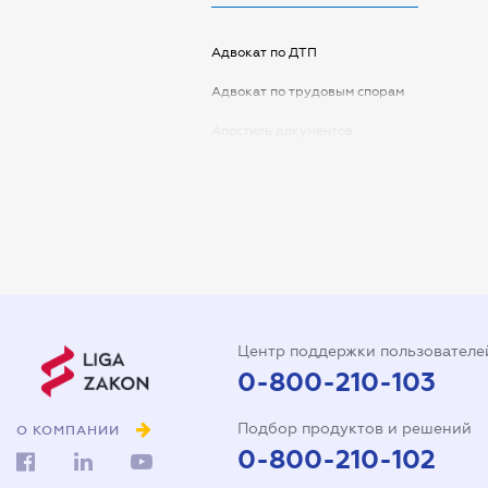
Адвокат по ДТП
Адвокат по трудовым спорам
Апостиль документов
Арбитражный управляющий
Аудитор
Виписка з ЕДР
Государственная регистрация
Дарственная на квартиру
Центр поддержки пользователе
Доверенность на автомобиль
0-800-210-103
Доверенность на
Подбор продуктов и решений
представление интересов в
О КОМПАНИИ
суде
0-800-210-102