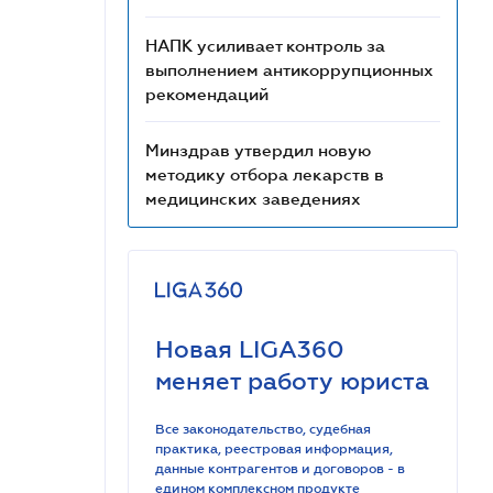
НАПК усиливает контроль за
выполнением антикоррупционных
рекомендаций
Минздрав утвердил новую
методику отбора лекарств в
медицинских заведениях
Новая LIGA360
меняет работу юриста
Все законодательство, судебная
практика, реестровая информация,
данные контрагентов и договоров - в
едином комплексном продукте