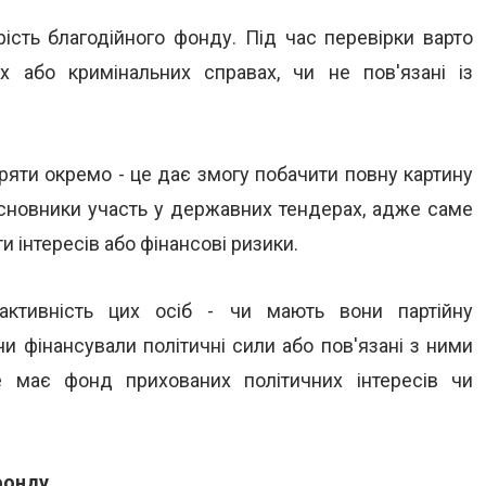
ість благодійного фонду. Під час перевірки варто
х або кримінальних справах, чи не пов'язані із
іряти окремо - це дає змогу побачити повну картину
засновники участь у державних тендерах, адже саме
 інтересів або фінансові ризики.
ктивність цих осіб - чи мають вони партійну
чи фінансували політичні сили або пов'язані з ними
е має фонд прихованих політичних інтересів чи
фонду