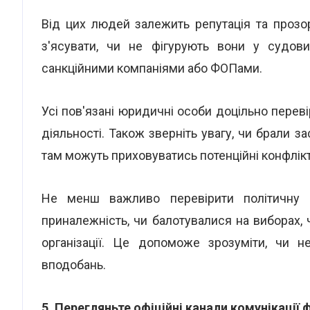
Від цих людей залежить репутація та прозор
з'ясувати, чи не фігурують вони у судови
санкційними компаніями або ФОПами.
Усі пов'язані юридичні особи доцільно перев
діяльності. Також зверніть увагу, чи брали 
там можуть приховуватись потенційні конфлікти
Не менш важливо перевірити політичну а
приналежність, чи балотувалися на виборах, 
організації. Це допоможе зрозуміти, чи н
вподобань.
5. Перегляньте офіційні канали комунікації 