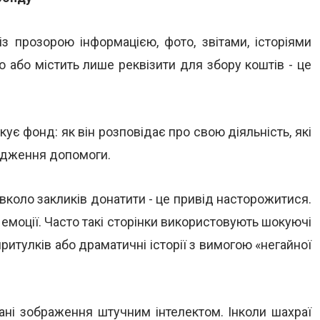
з прозорою інформацією, фото, звітами, історіями
 або містить лише реквізити для збору коштів - це
ує фонд: як він розповідає про свою діяльність, які
ердження допомоги.
вколо закликів донатити - це привід насторожитися.
емоції. Часто такі сторінки використовують шокуючі
итулків або драматичні історії з вимогою «негайної
вані зображення штучним інтелектом. Інколи шахраї