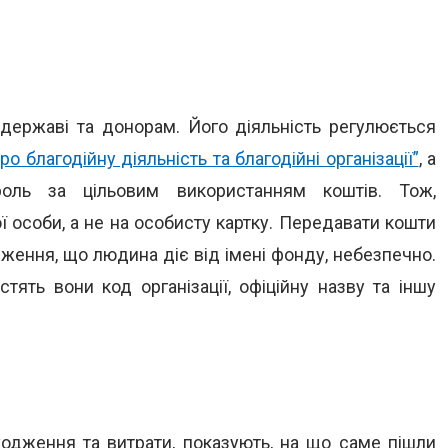
державі та донорам. Його діяльність регулюється
о благодійну діяльність та благодійні організації”
, а
роль за цільовим використанням коштів. Тож,
 особи, а не на особисту картку. Передавати кошти
дження, що людина діє від імені фонду, небезпечно.
стять вони код організації, офіційну назву та іншу
дходження та витрати, показують, на що саме пішли