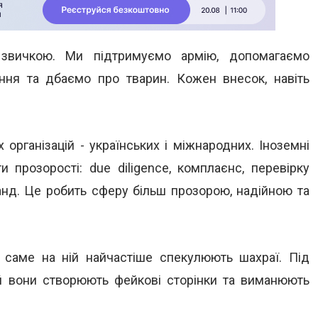
 звичкою. Ми підтримуємо армію, допомагаємо
ання та дбаємо про тварин. Кожен внесок, навіть
 організацій - українських і міжнародних. Іноземні
 прозорості: due diligence, комплаєнс, перевірку
манд. Це робить сферу більш прозорою, надійною та
е саме на ній найчастіше спекулюють шахраї. Під
ій вони створюють фейкові сторінки та виманюють