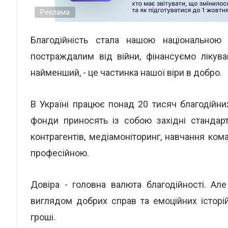
Реклама
Благодійність стала нашою національною
постраждалим від війни, фінансуємо лікув
найменший, - це частинка нашої віри в добро.
В Україні працює понад 20 тисяч благодійних
фонди приносять із собою західні стандарти
контрагентів, медіамоніторинг, навчання ко
професійною.
Довіра - головна валюта благодійності. Ал
виглядом добрих справ та емоційних істор
гроші.