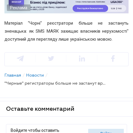
Реклама
Матеріал "Чорні" реєстратори більше не застануть
зненацька: як SMS МАЯК захищає власників нерухомості"
доступний для перегляду лише українською мовою.
Главная
/
Новости
/
"Черные" регистраторы больше не застанут врасплох: как SMS МАЯК защищает собственников недвижимости
Оставьте комментарий
Войдите чтобы оставить