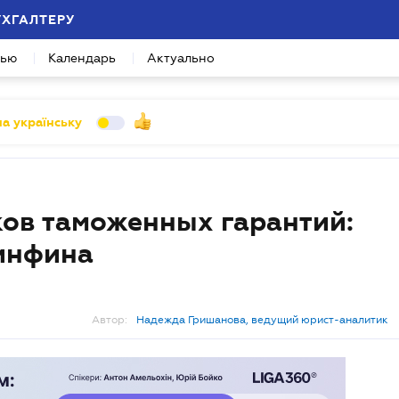
УХГАЛТЕРУ
вью
Календарь
Актуально
а українську
ов таможенных гарантий:
Минфина
Автор:
Надежда Гришанова, ведущий юрист-аналитик