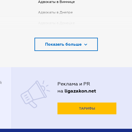
Адвокаты в Виннице
Адвокаты в Днепре
Адвокаты в Донецке
Адвокаты в Запорожье
Показать больше
Адвокаты в Киеве
Адвокаты в Кривом Роге
Адвокаты в Луцке
Адвокаты в Одессе
й
Реклама и PR
Адвокаты в Полтаве
ligazakon.net
на
Адвокаты в Харькове
Адвокаты во Львове
ТАРИФЫ