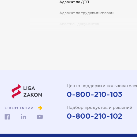
Адвокат по ДТП
Адвокат по трудовым спорам
Апостиль документов
Арбитражный управляющий
Аудитор
Виписка з ЕДР
Государственная регистрация
Дарственная на квартиру
Центр поддержки пользователе
Доверенность на автомобиль
0-800-210-103
Доверенность на
Подбор продуктов и решений
представление интересов в
О КОМПАНИИ
суде
0-800-210-102
Доверенность на
распоряжение имуществом