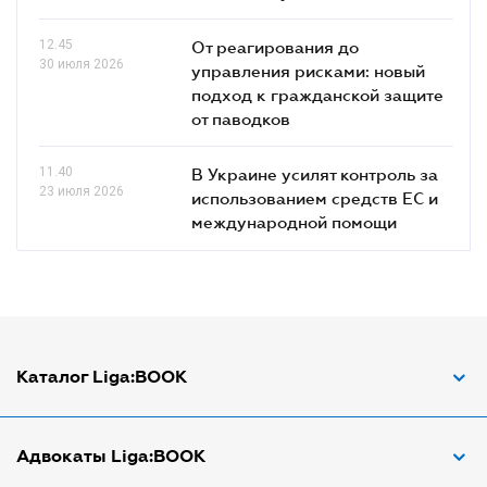
12.45
От реагирования до
30 июля 2026
управления рисками: новый
подход к гражданской защите
от паводков
11.40
В Украине усилят контроль за
23 июля 2026
использованием средств ЕС и
международной помощи
Каталог Liga:BOOK
Адвокат по ДТП
Адвокаты Liga:BOOK
Адвокат по трудовым спорам