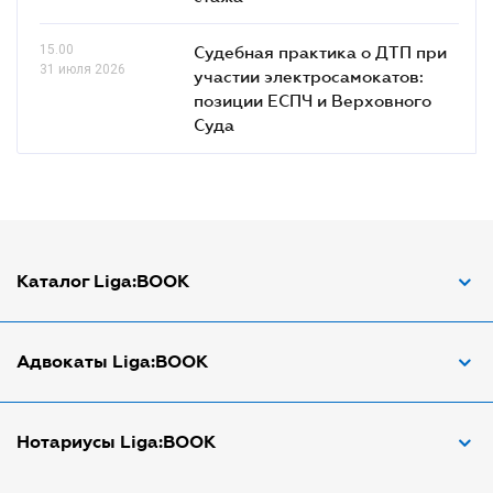
15.00
Судебная практика о ДТП при
31 июля 2026
участии электросамокатов:
позиции ЕСПЧ и Верховного
Суда
Каталог Liga:BOOK
Адвокат по ДТП
Адвокаты Liga:BOOK
Адвокат по трудовым спорам
Апостиль документов
Адвокаты в Виннице
Нотариусы Liga:BOOK
Арбитражный управляющий
Адвокаты в Днепре
Аудитор
Адвокаты в Донецке