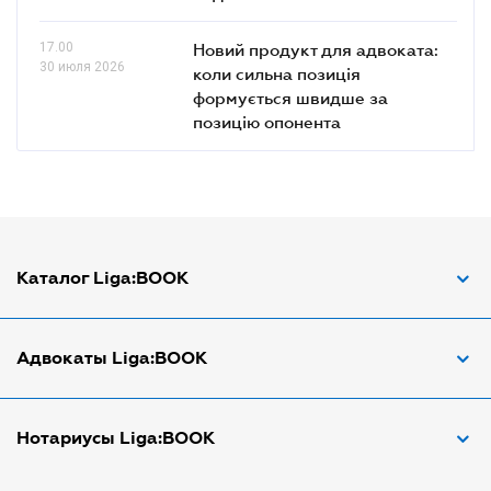
17.00
Новий продукт для адвоката:
30 июля 2026
коли сильна позиція
формується швидше за
позицію опонента
Каталог Liga:BOOK
Адвокат по ДТП
Адвокаты Liga:BOOK
Адвокат по трудовым спорам
Апостиль документов
Адвокаты в Виннице
Нотариусы Liga:BOOK
Арбитражный управляющий
Адвокаты в Днепре
Аудитор
Адвокаты в Донецке
Нотариусы в Днепре