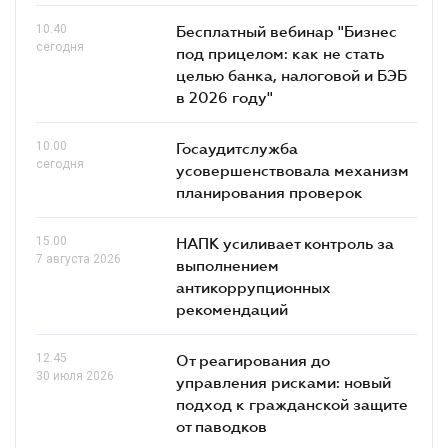
10.40
Бесплатный вебинар "Бизнес
сегодня
под прицелом: как не стать
целью банка, налоговой и БЭБ
в 2026 году"
10.00
Госаудитслужба
сегодня
усовершенствовала механизм
планирования проверок
15.00
НАПК усиливает контроль за
7 августа 2026
выполнением
антикоррупционных
рекомендаций
12.45
От реагирования до
30 июля 2026
управления рисками: новый
подход к гражданской защите
от паводков