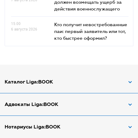
должен возмещать ущерб за
действия военнослужащего
15.00
Кто получит невостребованные
6 августа 2026
паи: первый заявитель или тот,
кто быстрее оформил?
Каталог Liga:BOOK
Адвокат по ДТП
Адвокаты Liga:BOOK
Адвокат по трудовым спорам
Апостиль документов
Адвокаты в Виннице
Нотариусы Liga:BOOK
Арбитражный управляющий
Адвокаты в Днепре