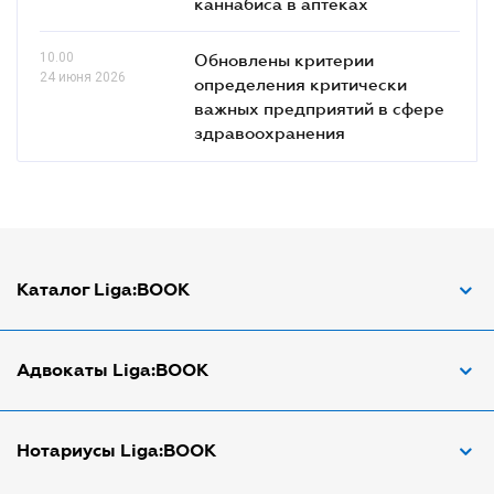
каннабиса в аптеках
10.00
Обновлены критерии
24 июня 2026
определения критически
важных предприятий в сфере
здравоохранения
Каталог Liga:BOOK
Адвокат по ДТП
Адвокаты Liga:BOOK
Адвокат по трудовым спорам
Апостиль документов
Адвокаты в Виннице
Нотариусы Liga:BOOK
Арбитражный управляющий
Адвокаты в Днепре