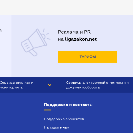
Адвокаты в Кривом Роге
Адвокаты в Луцке
Адвокаты в Одессе
й
Реклама и PR
Адвокаты в Полтаве
ligazakon.net
на
Адвокаты в Харькове
Адвокаты во Львове
ТАРИФЫ
Сервисы анализа и
Сервисы электронной отчетности и
мониторинга
документооборота
CONTR AGENT
Liga:REPORT
Поддержка и контакты
SMS-МАЯК
VERDICTUM
Поддержка абонентов
Напишите нам
SEMANTRUM