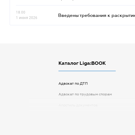
18.00
Введены требования к раскрыти
1 июня 2026
Каталог Liga:BOOK
Адвокат по ДТП
Адвокат по трудовым спорам
Апостиль документов
Арбитражный управляющий
Аудитор