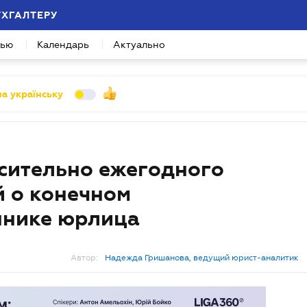
УХГАЛТЕРУ
вью
Календарь
Актуально
а українську
сительно ежегодного
 о конечном
ннике юрлица
Автор:
Надежда Гришанова, ведущий юрист-аналитик