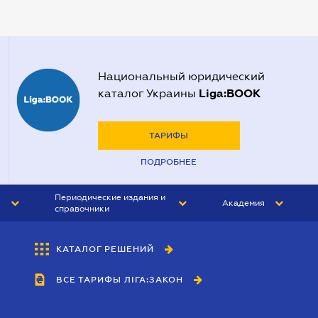
Нотариусы в Полтаве
Нотариусы в Харькове
Нотариусы в Херсоне
Национальный юридический
Liga:BOOK
каталог Украины
ТАРИФЫ
ПОДРОБНЕЕ
Периодические издания и
Академия
справочники
ЮРИСТ&ЗАКОН
АКАДЕМИЯ ЛІГА:ЗАКОН
КАТАЛОГ РЕШЕНИЙ
БУХГАЛТЕР&ЗАКОН
ВСЕ ТАРИФЫ ЛІГА:ЗАКОН
ВЕСТНИК МСФО
ИНТЕРБУХ