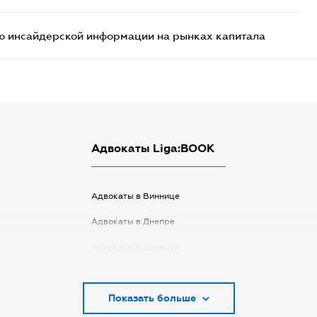
ю инсайдерской информации на рынках капитала
Адвокаты Liga:BOOK
Адвокаты в Виннице
Адвокаты в Днепре
Адвокаты в Донецке
Адвокаты в Запорожье
Показать больше
Адвокаты в Киеве