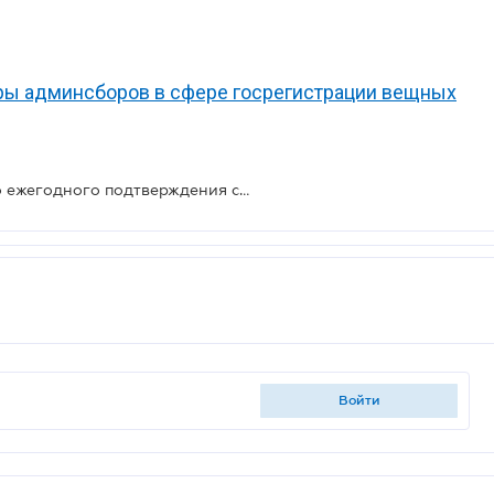
еры админсборов в сфере госрегистрации вещных
Минюст высказался относительно ежегодного подтверждения сведений о конечном бенефициарном собственнике юрлица
войти