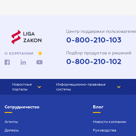
Виписка з ЕДР
Государственная регистрация
Дарственная на квартиру
Центр поддержки пользователе
Доверенность на автомобиль
0-800-210-103
Доверенность на
Подбор продуктов и решений
представление интересов в
О КОМПАНИИ
суде
0-800-210-102
Доверенность на
распоряжение имуществом
Новостные
Информационно-правовые
Доверенность на регистрацию
порталы
системы
юридического лица
ЮРЛИГА
Право Украины
Договор аренды квартиры
Сотрудничество
Блог
БИЗНЕС
ГРАНД
Договор займа
БУХГАЛТЕР.ua
ПРАЙМ
Агенты
Новости компании
Договор купли-продажи
Дилеры
Руководства
БУХГАЛТЕР ПРОФ
автомобиля