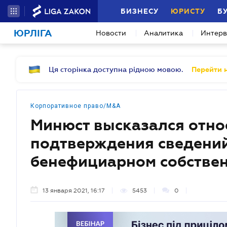
БИЗНЕСУ
ЮРИСТУ
Б
ЮРЛІГА
Новости
Аналитика
Интер
Ця сторінка доступна рідною мовою.
Перейти н
Корпоративное право/M&A
Минюст высказался отно
подтверждения сведений
бенефициарном собстве
13 января 2021, 16:17
5453
0