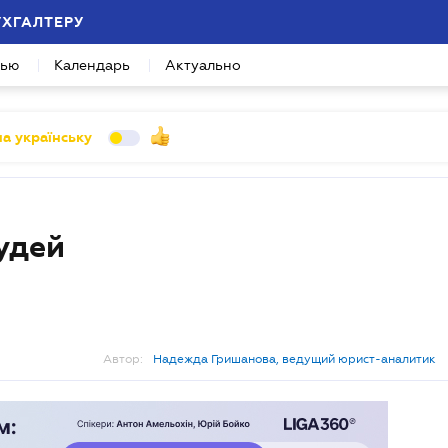
УХГАЛТЕРУ
вью
Календарь
Актуально
а українську
удей
Автор:
Надежда Гришанова, ведущий юрист-аналитик