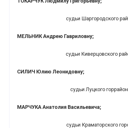
ТОКАРЧУК Людмилу Григорьевну;
судьи Шаргородского рай
МЕЛЬНИК Андрею Гавриловну;
судьи Киверцовского рай
СИЛИЧ Юлию Леонидовну;
судьи Луцкого горрайо
МАРЧУКА Анатолия Васильевича;
судьи Краматорского гор