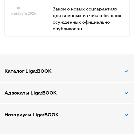
11.30
Закон о новых соцгарантиях
5 августа 2026
для военных из числа бывших
осужденных официально
опубликован
Каталог Liga:BOOK
Адвокат по ДТП
Адвокаты Liga:BOOK
Адвокат по трудовым спорам
Апостиль документов
Адвокаты в Виннице
Нотариусы Liga:BOOK
Арбитражный управляющий
Адвокаты в Днепре
Аудитор
Адвокаты в Донецке
Нотариусы в Днепре