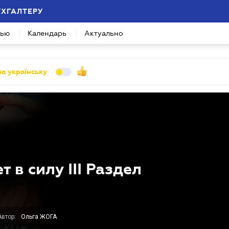
УХГАЛТЕРУ
вью
Календарь
Актуально
а українську
 в силу III Раздел
Автор:
Ольга ЖОГА