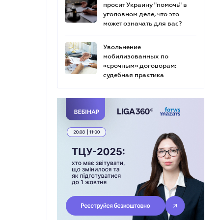
просит Украину "помочь" в
уголовном деле, что это
может означать для вас?
Увольнение
мобилизованных по
«срочным» договорам:
судебная практика