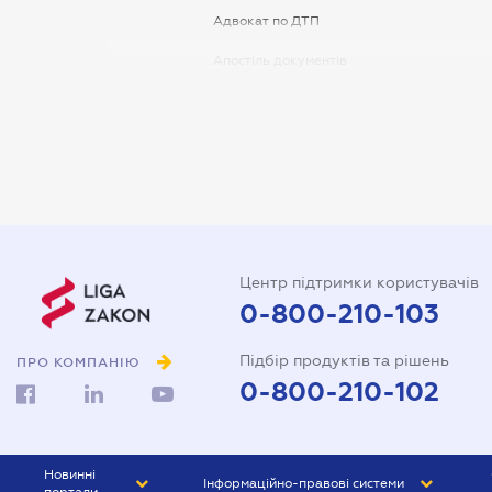
Адвокат по ДТП
Апостіль документів
Арбітражний керуючий
Аудитор
Витяг з ЄДР
Державна реєстрація
Довідка про сімейний стан
Центр підтримки користувачів
Довіреність на автомобіль
0-800-210-103
Довіреність на представлення
Підбір продуктів та рішень
інтересів в суді
ПРО КОМПАНІЮ
0-800-210-102
Довіреність на реєстрацію
юридичної особи
Довіреність на розпорядження
Новинні
Інформаційно-правові системи
майном