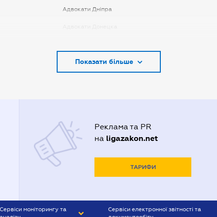
Адвокати Дніпра
Адвокати Донецка
Адвокати Запоріжжя
Показати більше
Адвокати Києва
Адвокати Луцька
Адвокати Львова
Адвокати Одеси
Реклама та PR
Адвокати Полтави
ligazakon.net
на
Адвокати Харькова
Адвокаты Кривого Рогу
ТАРИФИ
Сервіси моніторингу та
Сервіси електронної звітності та