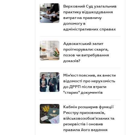
Верховний Суд узагальнив
практику відшкодування
витрат на правничу
допомогу в
адміністративних справах
Адвокатський запит
проігнорували: скарга,
позов чи витребування
доказів?
Мін'юст пояснив, як внести
відомості про нерухомість
до ДРРП після втрати
"старих" документів
Кабмін розширив функції
Реєстру призовників,
військовозобов’язаних та
резервістів і оновив
правила його ведення