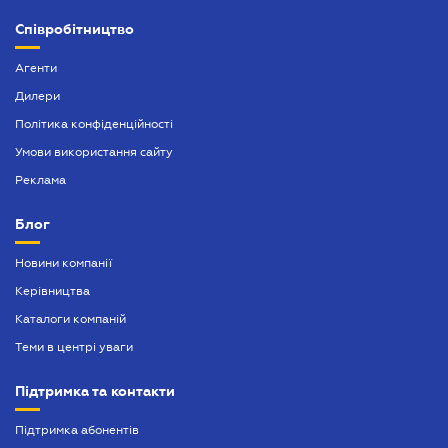
Митний юрист
Співробітництво
Нотаріальне посвідчення договорів
Агенти
Нотаріально завірений переклад
Дилери
Політика конфіденційності
Оформлення афідевіта
Умови використання сайту
Оформлення довіреності
Реклама
Оформлення спадщини
Блог
Попередій договір
Новини компанії
Посвідчення нотаріальних заяв
Керівництва
Послуги адвокатського бюро
Каталоги компаній
Теми в центрі уваги
Підтримка та контакти
Підтримка абонентів