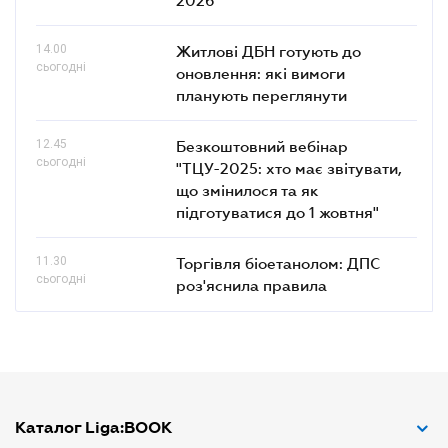
14.00
Житлові ДБН готують до
сьогодні
оновлення: які вимоги
планують переглянути
12.45
Безкоштовний вебінар
сьогодні
"ТЦУ-2025: хто має звітувати,
що змінилося та як
підготуватися до 1 жовтня"
11.30
Торгівля біоетанолом: ДПС
сьогодні
роз'яснила правила
Каталог Liga:BOOK