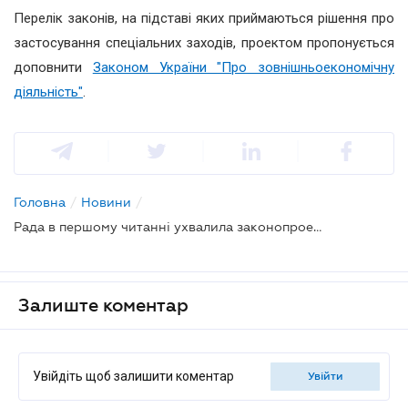
Перелік законів, на підставі яких приймаються рішення про
застосування спеціальних заходів, проектом пропонується
доповнити
Законом України "Про зовнішньоекономічну
діяльність"
.
Головна
/
Новини
/
Рада в першому читанні ухвалила законопроект про заходи у відповідь на недружні зовнішньоекономічні дії інших держав
Залиште коментар
Увійдіть щоб залишити коментар
увійти