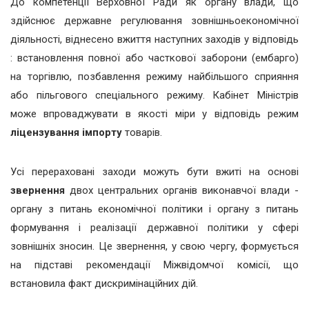
До компетенції Верховної Ради як органу влади, що
здійснює державне регулювання зовнішньоекономічної
діяльності, віднесено вжиття наступних заходів у відповідь
: встановлення повної або часткової заборони (ембарго)
на торгівлю, позбавлення режиму найбільшого сприяння
або пільгового спеціального режиму. Кабінет Міністрів
може впроваджувати в якості міри у відповідь режим
ліцензування імпорту
товарів.
Усі перераховані заходи можуть бути вжиті на основі
звернення
двох центральних органів виконавчої влади -
органу з питань економічної політики і органу з питань
формування і реалізації державної політики у сфері
зовнішніх зносин. Це звернення, у свою чергу, формується
на підставі рекомендації Міжвідомчої комісії, що
встановила факт дискримінаційних дій.