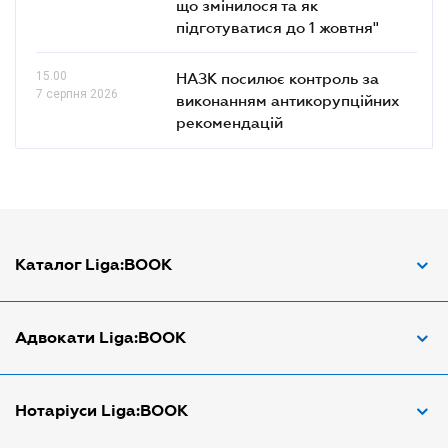
що змінилося та як
підготуватися до 1 жовтня"
15.00
НАЗК посилює контроль за
7 серпня 2026
виконанням антикорупційних
рекомендацій
Каталог Liga:BOOK
Адвокат з трудових спорів
Адвокати Liga:BOOK
Адвокат по ДТП
Апостіль документів
Адвокати Вінниці
Нотаріуси Liga:BOOK
Арбітражний керуючий
Адвокати Дніпра