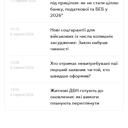
12 серпня 2026
під прицілом: як не стати ціллю
банку, податкової та БЕБ у
2026"
16.15
Нові соцгарантії для
6 серпня 2026
військових із числа колишніх
засуджених: Закон набрав
чинності
15.00
Хто отримає невитребувані паї:
6 серпня 2026
перший заявник чи той, хто
швидше оформив?
14.00
Житлові ДБН готують до
6 серпня 2026
оновлення: які вимоги
планують переглянути