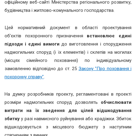
офіційному веб-сайті Міністерства регіонального розвитку,
будівництва і житлово-комунального господарства.
Цей нормативний документ в області проектування
об'єктів похоронного призначення
встановлює єдині
підходи і єдині вимоги
до виготовлення і спорудження
надмогильних споруд (і їх елементів) і склепів на могилах
(місцях сімейного поховання) по індивідуальному
замовленню відповідно до ст. 25
Закону "Про поховання і
похоронну справу"
.
На думку розробників проекту, регламентовані в проекті
розміри надмогильних споруд дозволять
обчислювати
витрати на їх зведення для цілей відшкодування
збитку
у разі навмисного руйнування або крадіжки. Збиток
відшкодовується з місцевого бюджету з наступним
стягненням з винних.