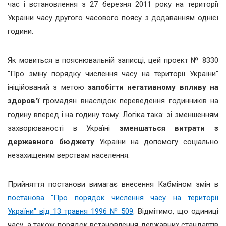
час і встановлення з 27 березня 2011 року на території
України часу другого часового поясу з додаванням однієї
години.
Як мовиться в пояснювальній записці, цей проект № 8330
"Про зміну порядку числення часу на території України"
ініційований з метою
запобігти негативному впливу на
здоров'ї
громадян внаслідок переведення годинників на
годину вперед і на годину тому. Логіка така: зі зменшенням
захворюваності в Україні
зменшаться витрати з
державного бюджету
України на допомогу соціально
незахищеним верствам населення.
Прийняття постанови вимагає внесення Кабміном змін в
постанова "Про порядок числення часу на території
України" від 13 травня 1996 № 509
. Відмітимо, що одиниці
часу, а також порядок встановлення державних стандартів