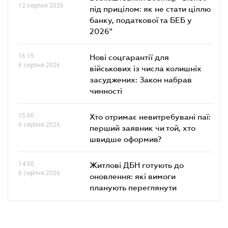
12 серпня 2026
під прицілом: як не стати ціллю
банку, податкової та БЕБ у
2026"
16.15
Нові соцгарантії для
6 серпня 2026
військових із числа колишніх
засуджених: Закон набрав
чинності
15.00
Хто отримає невитребувані паї:
6 серпня 2026
перший заявник чи той, хто
швидше оформив?
14.00
Житлові ДБН готують до
6 серпня 2026
оновлення: які вимоги
планують переглянути