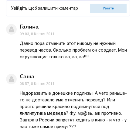
Увійдіть щоб залишити коментар
увійти
Галина
09.03, 8 Квітня 2011
Давно пора отменить этот никому не нужный
перевод часов. Сколько проблем он создает. Мои
окружающие только за, за, за!!!!
Саша
08.57, 8 Квітня 2011
Недоразвитые донецкие подлизы. А чего раньше-
то не доставало ума отменить перевод? Или
просто решили красиво подлизнуться под
лиллипутика медведа? Фу, мр@зь, аж противно.
Завтра в России запретят ходить в кино - и что - у
нас тоже самое примут???