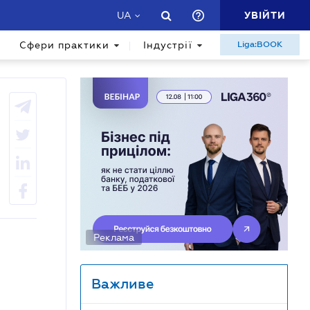
УВІЙТИ
UA
Сфери практики
Індустрії
Liga:BOOK
Реклама
Важливе