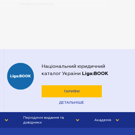
Нотаріуси Донецка
Нотаріуси Запоріжжя
Нотаріуси Одеси
Нотаріуси Полтави
Нотаріуси Харкова
Нотаріуси Херсона
Національний юридичний
Liga:BOOK
каталог України
ТАРИФИ
ДЕТАЛЬНІШЕ
Періодичні видання та
Академія
довідники
ЮРИСТ&ЗАКОН
АКАДЕМІЯ ЛІГА:ЗАКОН