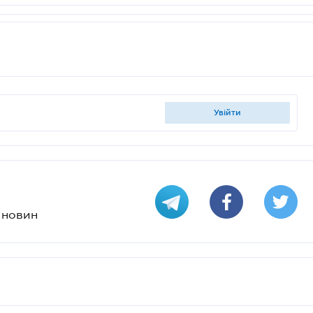
увійти
х новин