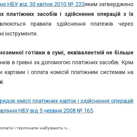
ня НБУ від 30 квітня 2010 № 223
яким затверджено
 платіжних засобів і здійснення операцій з їх
влюються правила здійснення платежів через
ні інструменти.
ноземної готівки в сумі, еквівалентній не більше
унків в гривні за допомогою платіжних засобів. Крім
и картами і оплата комісій платіжним системам на
і
.
ядок емісії платіжних карток і здійснення операцій
авління НБУ від 5 червня 2008 № 165
.
Нові правила платежів через банкомати і термінали набувають чинності