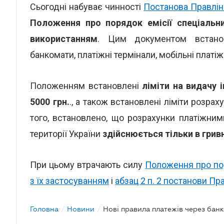
Сьогодні набуває чинності
Постанова Правлін
Положення про порядок емісії спеціальних
використанням
. Цим документом встано
банкомати, платіжні термінали, мобільні платіж
Положенням встановлені
ліміти на видачу і
5000 грн.
., а також встановлені ліміти розрах
того, встановлено, що розрахунки платіжним
території України
здійснюється тільки в гривн
При цьому втрачають силу
Положення про пор
з їх застосуванням
і
абзац 2 п. 2 постанови Пр
Головна
/
Новини
/