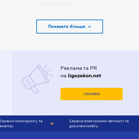
Адвокати Донецка
Адвокати Запоріжжя
Показати більше
Адвокати Києва
Адвокати Луцька
Адвокати Львова
Адвокати Одеси
Реклама та PR
Адвокати Полтави
ligazakon.net
на
Адвокати Харькова
Адвокаты Кривого Рогу
ТАРИФИ
Сервіси моніторингу та
Сервіси електронної звітності та
аналізу
документообігу
CONTR AGENT
Liga:REPORT