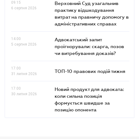
09.15
Верховний Суд узагальнив
6 серпня 2026
практику відшкодування
витрат на правничу допомогу в
адміністративних справах
14.00
Адвокатський запит
5 серпня 2026
проігнорували: скарга, позов
чи витребування доказів?
17.00
ТОП-10 правових подій тижня
31 липня 2026
17.00
Новий продукт для адвоката:
30 липня 2026
коли сильна позиція
формується швидше за
позицію опонента