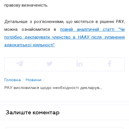
правову визначеність.
Детальніше з роз'ясненнями, що містяться в рішенні РАУ,
можна ознайомитися в
повній аналітичній статті "Чи
потрібно декларувати членство в НААУ після зупинення
адвокатської діяльності"
.
Головна
/
Новини
/
РАУ висловилася щодо необхідності декларування членства в НААУ після зупинення адвокатської практики
Залиште коментар