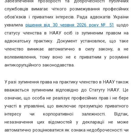
Забезпечення прозорості та доброчесності публічних
службовців вимагає чіткого розмежування професійних
обов'язків і приватних інтересів. Рада адвокатів України
ухвалила
рішення від 30 червня 2026 року № 51
щодо
статусу членства в НААУ осіб із зупиненим правом на
адвокатську практику. Документ установлює, що таке
членство виникає автоматично в силу закону, а не
волевиявлення, тому воно не є приватним у розумінні
антикорупційного законодавства.
У разі зупинення права на практику членство в НААУ також
вважається зупиненим відповідно до Статуту НААУ. Це
означає, що особа не реалізує професійних прав і не бере
участі в управлінні, що виключає презумпцію приватного
інтересу чи корпоративної залежності. Відтак,
незазначення цих відомостей у декларації не може
автоматично розцінюватися як ознака недоброчесності чи