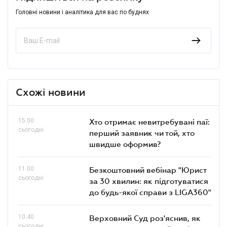
Головні новини і аналітика для вас по буднях
Схожі новини
15.00
Хто отримає невитребувані паї:
сьогодні
перший заявник чи той, хто
швидше оформив?
11.00
Безкоштовний вебінар "Юрист
сьогодні
за 30 хвилин: як підготуватися
до будь-якої справи з LIGA360"
10.40
Верховний Суд роз'яснив, як
сьогодні