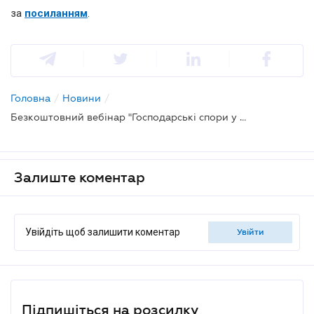
за
посиланням
.
Головна
/
Новини
/
Безкоштовний вебінар "Господарські спори у 2026 році: які помилки бізнесу найчастіше призводять до судових конфліктів"
Залиште коментар
Увійдіть щоб залишити коментар
увійти
Підпишіться на розсилку