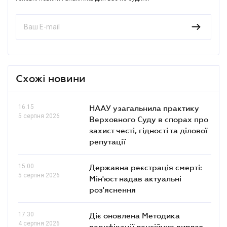
Схожі новини
16.15
НААУ узагальнила практику
5 серпня 2026
Верховного Суду в спорах про
захист честі, гідності та ділової
репутації
15.00
Державна реєстрація смерті:
5 серпня 2026
Мін'юст надав актуальні
роз'яснення
17.30
Діє оновлена Методика
4 серпня 2026
верифікації пенсійних виплат