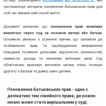
юстиції оприлюднило
роз'яснення від 09.06.2026 р.
, яке
систематизує алгоритм поновлення батьківських прав для
осіб, які змінили свій спосіб життя.
Документ визначає, що
поновлення прав можливе
виключно через суд за позовом матері або батька
.
Основною умовою є усунення причин, що призвели до
позбавлення прав, та підтвердження виправлення
поведінки позивача доказами: відсутністю залежностей,
наявністю доходу та належних житлових умов. Суд
обов'язково враховує висновок органу опіки, позицію
другого з батьків та думку самої дитини.
Поновлення батьківських прав - одна з
делікатних тем сімейного права, де кожен
нюанс може стати вирішальним у суді.