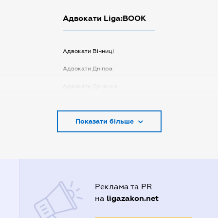
Адвокати Liga:BOOK
Адвокати Вінниці
Адвокати Дніпра
Адвокати Донецка
Адвокати Запоріжжя
Показати більше
Адвокати Києва
Адвокати Луцька
Адвокати Львова
Адвокати Одеси
Реклама та PR
Адвокати Полтави
ligazakon.net
на
Адвокати Харькова