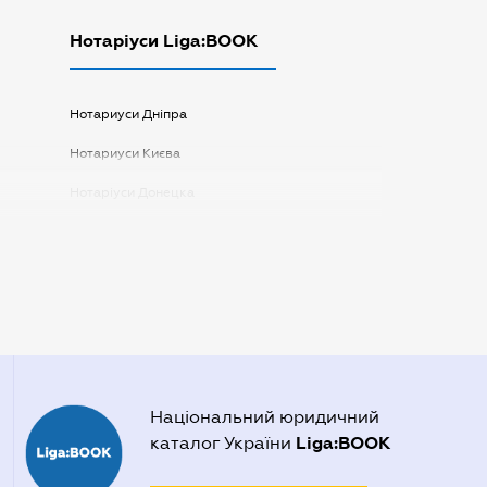
Нотаріуси Liga:BOOK
Нотариуси Дніпра
Нотариуси Києва
Нотаріуси Донецка
Нотаріуси Запоріжжя
Нотаріуси Одеси
Нотаріуси Полтави
Нотаріуси Харкова
Нотаріуси Херсона
Національний юридичний
Liga:BOOK
каталог України