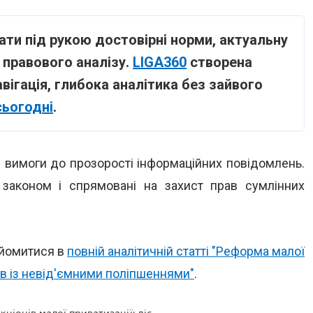
ти під рукою достовірні норми, актуальну
я правового аналізу.
LIGA360
створена
авігація, глибока аналітика без зайвого
сьогодні
.
вимоги до прозорості інформаційних повідомлень.
 законом і спрямовані на захист прав сумлінних
айомитися в
повній аналітичній статті "Реформа малої
тів із невід'ємними поліпшеннями"
.