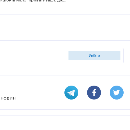
Оновлено правила проведення аукціонів малої приватизації: діє постанова Кабміну
увійти
х новин