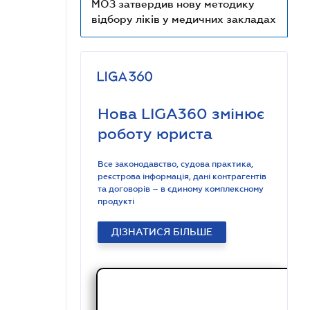
МОЗ затвердив нову методику
відбору ліків у медичних закладах
Нова LIGA360 змінює
роботу юриста
Все законодавство, судова практика,
реєстрова інформація, дані контрагентів
та договорів – в єдиному комплексному
продукті
ДІЗНАТИСЯ БІЛЬШЕ