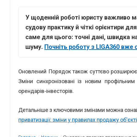
У щоденній роботі юристу важливо ма
судову практику й чіткі орієнтири дл
саме для цього: точні дані, швидка н
шуму.
Почніть роботу з LIGA360 вже 
Оновлений Порядок також суттєво розширює 
Зміни синхронізовані із новим профільним
орендарів-інвесторів.
Детальніше з ключовими змінами можна озн
приватизації: зміни у правилах продажу об'єк