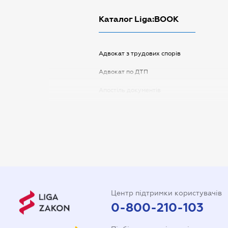
Каталог Liga:BOOK
Адвокат з трудових спорів
Адвокат по ДТП
Апостіль документів
Арбітражний керуючий
Аудитор
Витяг з ЄДР
Державна реєстрація
Довідка про сімейний стан
Центр підтримки користувачів
Довіреність на автомобіль
0-800-210-103
Довіреність на представлення