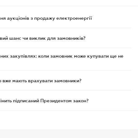
ня аукціонів з продажу електроенергії
овий шанс чи виклик для замовників?
чних закупівлях: коли замовник може купувати ще не
що вже мають врахувати замовники?
мінить підписаний Президентом закон?