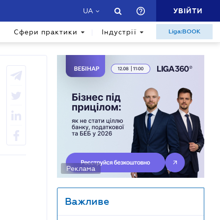
УВІЙТИ
UA
Сфери практики
Індустрії
Liga:BOOK
Реклама
Важливе