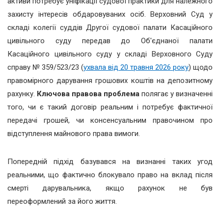
активи потребує уніфікації судової практики для належного
захисту інтересів обдаровуваних осіб. Верховний Суд у
складі колегії суддів Другої судової палати Касаційного
цивільного суду передав до Об'єднаної палати
Касаційного цивільного суду у складі Верховного Суду
справу № 359/523/23 (
ухвала від 20 травня 2026 року
) щодо
правомірного дарування грошових коштів на депозитному
рахунку.
Ключова правова проблема
полягає у визначенні
того, чи є такий договір реальним і потребує фактичної
передачі грошей, чи консенсуальним правочином про
відступлення майнового права вимоги.
Попередній підхід базувався на визнанні таких угод
реальними, що фактично блокувало право на вклад після
смерті дарувальника, якщо рахунок не був
переоформлений за його життя.