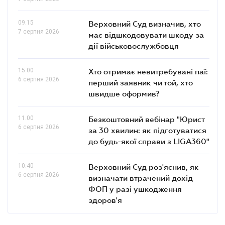
09.15
Верховний Суд визначив, хто
7 серпня 2026
має відшкодовувати шкоду за
дії військовослужбовця
15.00
Хто отримає невитребувані паї:
6 серпня 2026
перший заявник чи той, хто
швидше оформив?
11.00
Безкоштовний вебінар "Юрист
6 серпня 2026
за 30 хвилин: як підготуватися
до будь-якої справи з LIGA360"
10.40
Верховний Суд роз'яснив, як
6 серпня 2026
визначати втрачений дохід
ФОП у разі ушкодження
здоров'я