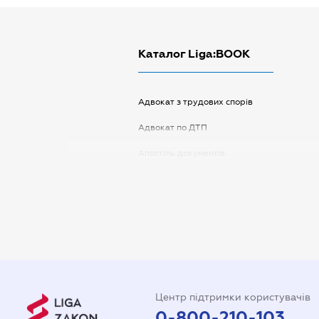
Каталог Liga:BOOK
Адвокат з трудових спорів
Адвокат по ДТП
Апостіль документів
Арбітражний керуючий
Аудитор
Витяг з ЄДР
Державна реєстрація
Довідка про сімейний стан
Центр підтримки користувачів
Довіреність на автомобіль
0-800-210-103