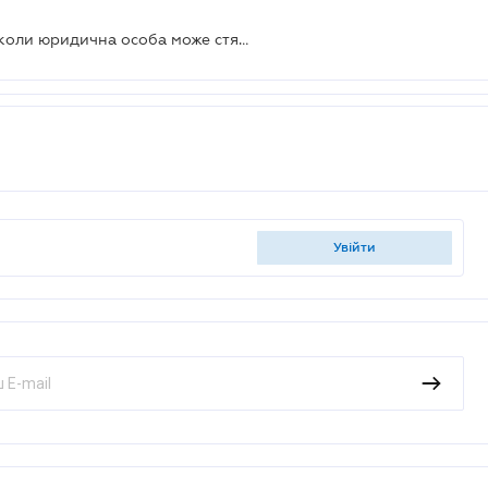
Відповідальність посадових осіб: коли юридична особа може стягнути збитки
увійти