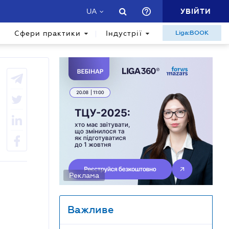
УВІЙТИ
UA
Сфери практики
Індустрії
Liga:BOOK
Реклама
Важливе