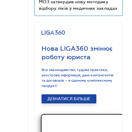
МОЗ затвердив нову методику
відбору ліків у медичних закладах
Нова LIGA360 змінює
роботу юриста
Все законодавство, судова практика,
реєстрова інформація, дані контрагентів
та договорів – в єдиному комплексному
продукті
ДІЗНАТИСЯ БІЛЬШЕ