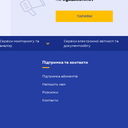
Адвокати Харькова
Адвокаты Кривого Рогу
ТАРИФИ
Сервіси моніторингу та
Сервіси електронної звітності та
аналізу
документообігу
CONTR AGENT
Liga:REPORT
Підтримка та контакти
SMS-МАЯК
VERDICTUM
Підтримка абонентів
Напишіть нам
SEMANTRUM
Розсилки
SMS-МАЯК ІПОТЕКА
Контакти