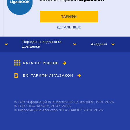
ТАРИФИ
ДЕТАЛЬНІШЕ
Періодичні видання та
Академія
довідники
ЮРИСТ&ЗАКОН
АКАДЕМІЯ ЛІГА:ЗАКОН
КАТАЛОГ РІШЕНЬ
БУХГАЛТЕР&ЗАКОН
ВСІ ТАРИФИ ЛІГА:ЗАКОН
ВІСНИК МСФЗ
ІНТЕРБУХ
ОСОБИСТИЙ ЕКСПЕРТ
©
ТОВ "інформаційно-аналітичний центр ЛІГА", 1991-2026.
©
ТОВ "ЛІГА ЗАКОН", 2007-2026.
©
Інформаційне агенство "ЛІГА:ЗАКОН", 2010-2026.