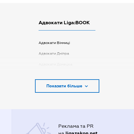
Адвокати Liga:BOOK
Адвокати Вінниці
Адвокати Дніпра
Адвокати Донецка
Адвокати Запоріжжя
Показати більше
Адвокати Києва
Адвокати Луцька
Адвокати Львова
Адвокати Одеси
Реклама та PR
Адвокати Полтави
ligazakon.net
на