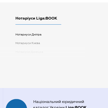
Нотаріуси Liga:BOOK
Нотариуси Дніпра
Нотариуси Києва
Нотаріуси Донецка
Нотаріуси Запоріжжя
Нотаріуси Одеси
Нотаріуси Полтави
Нотаріуси Харкова
Нотаріуси Херсона
Національний юридичний
Liga:BOOK
каталог України