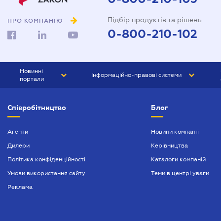
Довіреність на представлення
Підбір продуктів та рішень
інтересів в суді
ПРО КОМПАНІЮ
0-800-210-102
Довіреність на реєстрацію
юридичної особи
Довіреність на розпорядження
Новинні
Інформаційно-правові системи
майном
портали
Договір дарування квартири
ЮРЛІГА
Право України
Співробітництво
Блог
БІЗНЕС
ГРАНД
Договір купівлі-продажу
автомобіля
БУХГАЛТЕР.ua
ПРАЙМ
Агенти
Новини компанії
Договір купівлі-продажу
Дилери
Керівництва
БУХГАЛТЕР ПРОФ
будинку
Політика конфіденційності
Каталоги компаній
ЮРИСТ ПРОФ
Договір купівлі-продажу
Умови використання сайту
Теми в центрі уваги
квартири
ЮРИСТ
Реклама
Договір міни нерухомості
ПІДПРИЄМЕЦЬ
Договір оренди квартири