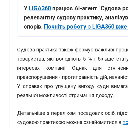
У
LIGA360
працює АІ-агент "Судова р
релевантну судову практику, аналізу
спорів.
Почніть роботу з LIGA360 вже
Судова практика також формує важливі проце
товариства, які володіють 5 % і більше стат
інтересах компанії. Однак для стягне
правопорушення - протиправність дій, наявніс
У справах про упущену вигоду суди вимага
реальної можливості отримання доходу.
Детальніше з переліком посадових осіб, під
судовою практикою можна ознайомитися в
по