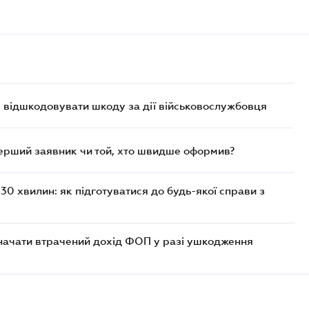
є відшкодовувати шкоду за дії військовослужбовця
перший заявник чи той, хто швидше оформив?
30 хвилин: як підготуватися до будь-якої справи з
значати втрачений дохід ФОП у разі ушкодження