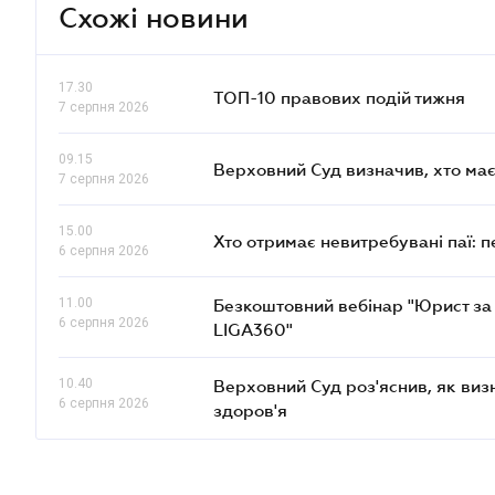
Схожі новини
17.30
ТОП-10 правових подій тижня
7 серпня 2026
09.15
Верховний Суд визначив, хто ма
7 серпня 2026
15.00
Хто отримає невитребувані паї: 
6 серпня 2026
11.00
Безкоштовний вебінар "Юрист за 
6 серпня 2026
LIGA360"
10.40
Верховний Суд роз'яснив, як ви
6 серпня 2026
здоров'я