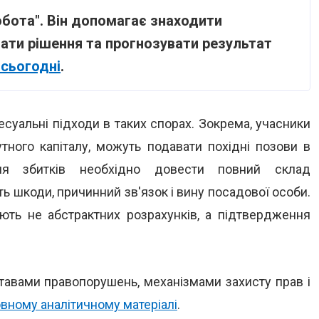
обота". Він допомагає знаходити
вати рішення та прогнозувати результат
 сьогодні
.
суальні підходи в таких спорах. Зокрема, учасники
утного капіталу, можуть подавати похідні позови в
ння збитків необхідно довести повний склад
ть шкоди, причинний зв'язок і вину посадової особи.
ють не абстрактних розрахунків, а підтвердження
ставами правопорушень, механізмами захисту прав і
вному аналітичному матеріалі
.