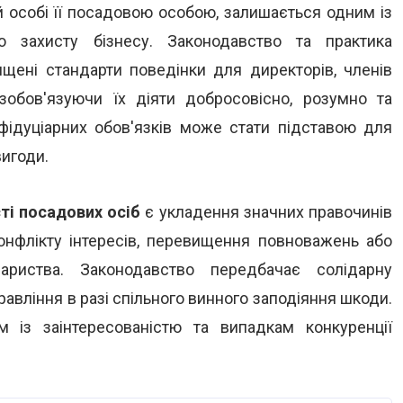
й особі її посадовою особою, залишається одним із
го захисту бізнесу. Законодавство та практика
щені стандарти поведінки для директорів, членів
зобов'язуючи їх діяти добросовісно, розумно та
фідуціарних обов'язків може стати підставою для
вигоди.
ті посадових осіб
є укладення значних правочинів
онфлікту інтересів, перевищення повноважень або
ариства. Законодавство передбачає солідарну
правління в разі спільного винного заподіяння шкоди.
 із заінтересованістю та випадкам конкуренції