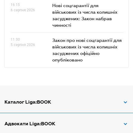
16.15
Нові соцгарантії для
6 серпня 2026
військових із числа колишніх
засуджених: Закон набрав
чинності
11.30
Закон про нові соцгарантії для
5 серпня 2026
військових із числа колишніх
засуджених офіційно
опубліковано
Каталог Liga:BOOK
Адвокат з трудових спорів
Адвокати Liga:BOOK
Адвокат по ДТП