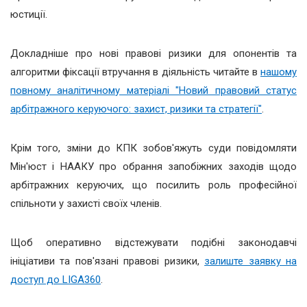
юстиції.
Докладніше про нові правові ризики для опонентів та
алгоритми фіксації втручання в діяльність читайте в
нашому
повному аналітичному матеріалі "Новий правовий статус
арбітражного керуючого: захист, ризики та стратегії"
.
Крім того, зміни до КПК зобов'яжуть суди повідомляти
Мін'юст і НААКУ про обрання запобіжних заходів щодо
арбітражних керуючих, що посилить роль професійної
спільноти у захисті своїх членів.
Щоб оперативно відстежувати подібні законодавчі
ініціативи та пов'язані правові ризики,
залиште заявку на
доступ до LIGA360
.