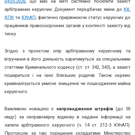
04.05.2026
, що має на меті системно посилити захист
арбітражних керуючих. Документ передбачає зміни до
КК
,
КПК
та
КУпАП
, фактично прирівнюючи статус керуючих до
працівників правоохоронних органів у контексті захисту від
тиску.
Згідно з проєктом опір арбітражному керуючому та
втручання в його діяльність каратимуться за спеціальними
статтями Кримінального кодексу (ст. ст. 342, 343), а захист
пошириться і на їхніх близьких родичів. Також окремо
криміналізується умисне знищення чи пошкодження майна
керуючого.
Важливою новацією є
запровадження штрафів
(до 50
нмдг) за неправомірну відмову в наданні інформації на
запити арбітражного керуючого (ч. 14 ст. 212-3 КУпАП).
Протоколи за такі порушення складатиме Міністерство