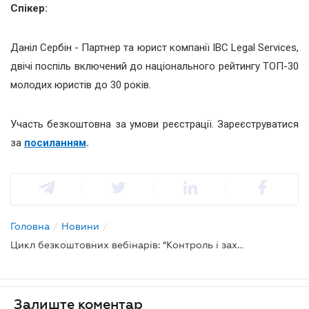
Спікер:
Даніл Сербін - Партнер та юрист компанії IBC Legal Services,
двічі поспіль включений до національного рейтингу ТОП-30
молодих юристів до 30 років.
Участь безкоштовна за умови реєстрації. Зареєструватися
за
посиланням
.
Головна
/
Новини
/
Цикл безкоштовних вебінарів: “Контроль і захист прав у публічних процесах: Уповноважений ВРУ з прав людини та доступ до інформації”
Залиште коментар