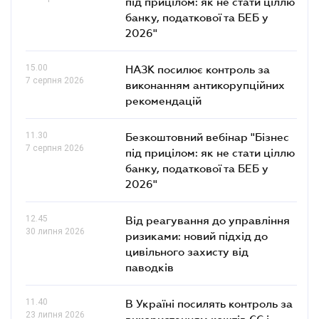
під прицілом: як не стати ціллю
банку, податкової та БЕБ у
2026"
15.00
НАЗК посилює контроль за
7 серпня 2026
виконанням антикорупційних
рекомендацій
11.30
Безкоштовний вебінар "Бізнес
7 серпня 2026
під прицілом: як не стати ціллю
банку, податкової та БЕБ у
2026"
12.45
Від реагування до управління
30 липня 2026
ризиками: новий підхід до
цивільного захисту від
паводків
11.40
В Україні посилять контроль за
23 липня 2026
використанням коштів ЄС і