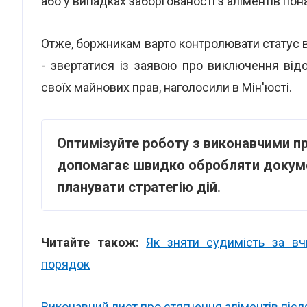
або у випадках заборгованості з аліментів пона
Отже, боржникам варто контролювати статус в
- звертатися із заявою про виключення ві
своїх майнових прав, наголосили в Мін'юсті.
Оптимізуйте роботу з виконавчими 
допомагає швидко обробляти докумен
планувати стратегію дій.
Читайте також:
Як зняти судимість за вч
порядок
Виконавчий лист про стягнення аліментів після