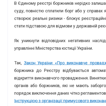
В Єдиному реєстрі боржників нерідко залишаю
суду, повністю сплатили борг або у справах
створює реальні ризики - блокує реєстраційні
стати підставою для відмови у державній реєс
Як уникнути відповідних негативних наслід
управлінні Міністерства юстиції України.
Так,
Закон України «Про виконавче провад
боржника до Реєстру відбувається автома
відкриття виконавчого провадження. Винятк
органів або боржників, які не мають заборг
порядок виключення даних чітко регламенто
Інструкцією з організації примусового викона