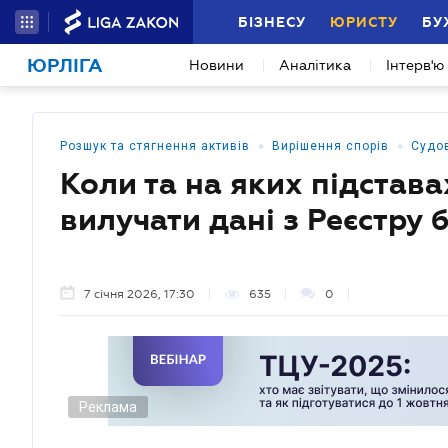
БІЗНЕСУ
ЮРИСТУ
БУ
ЮРЛІГА
Новини
Аналітика
Інтерв'ю
•
•
Розшук та стягнення активів
Вирішення спорів
Судо
Коли та на яких підстава
вилучати дані з Реєстру
7 січня 2026, 17:30
635
0
Реклама