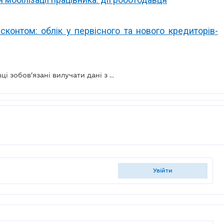
контом: облік у первісного та нового кредиторів-
Коли та на яких підставах виконавці зобов’язані вилучати дані з Реєстру боржників
увійти