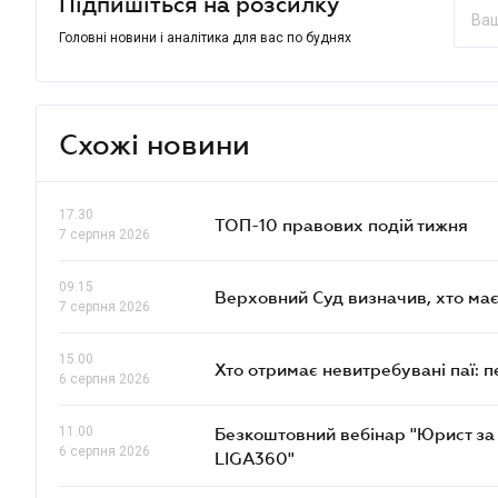
Підпишіться на розсилку
Головні новини і аналітика для вас по буднях
Схожі новини
17.30
ТОП-10 правових подій тижня
7 серпня 2026
09.15
Верховний Суд визначив, хто ма
7 серпня 2026
15.00
Хто отримає невитребувані паї: 
6 серпня 2026
11.00
Безкоштовний вебінар "Юрист за 
6 серпня 2026
LIGA360"