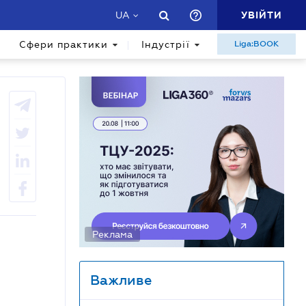
УВІЙТИ
UA
Сфери практики
Індустрії
Liga:BOOK
Реклама
Важливе