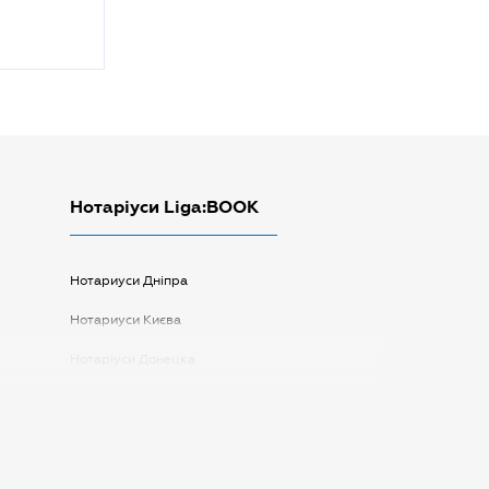
Нотаріуси Liga:BOOK
Нотариуси Дніпра
Нотариуси Києва
Нотаріуси Донецка
Нотаріуси Запоріжжя
Нотаріуси Одеси
Нотаріуси Полтави