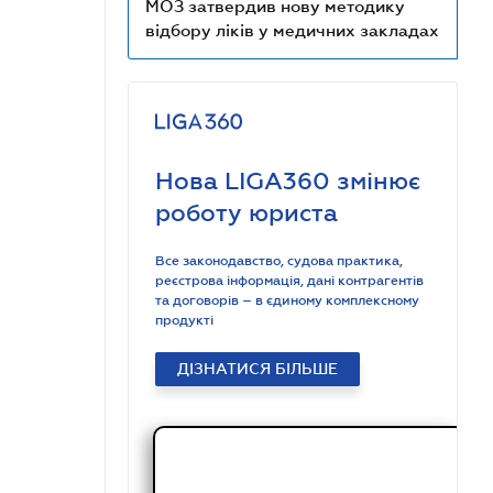
МОЗ затвердив нову методику
відбору ліків у медичних закладах
Нова LIGA360 змінює
роботу юриста
Все законодавство, судова практика,
реєстрова інформація, дані контрагентів
та договорів – в єдиному комплексному
продукті
ДІЗНАТИСЯ БІЛЬШЕ