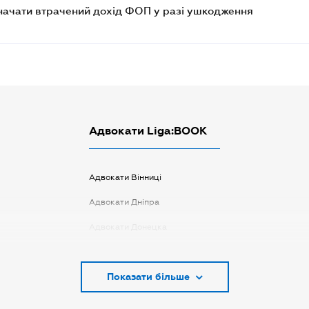
значати втрачений дохід ФОП у разі ушкодження
Адвокати Liga:BOOK
Адвокати Вінниці
Адвокати Дніпра
Адвокати Донецка
Адвокати Запоріжжя
Показати більше
Адвокати Києва
Адвокати Луцька