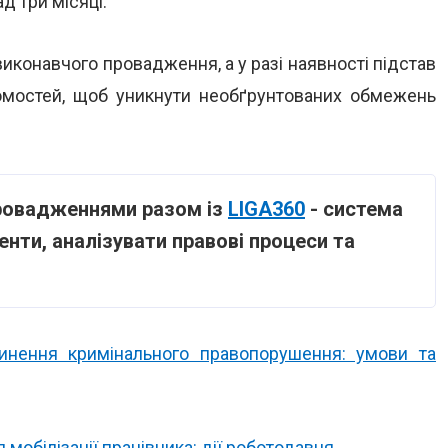
д три місяці.
иконавчого провадження, а у разі наявності підстав
домостей, щоб уникнути необґрунтованих обмежень
провадженнями разом із
LIGA360
- система
ти, аналізувати правові процеси та
инення кримінального правопорушення: умови та
 мобілізації працівника: дії роботодавця