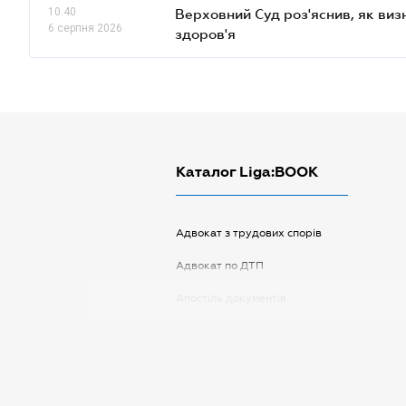
10.40
Верховний Суд роз'яснив, як ви
6 серпня 2026
здоров'я
Каталог Liga:BOOK
Адвокат з трудових спорів
Адвокат по ДТП
Апостіль документів
Арбітражний керуючий
Аудитор
Витяг з ЄДР