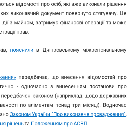
ться відомості про осіб, які вже виконали рішення
 яких виконавчий документ повернуто стягувачу. Це
 дії з майном, затримує фінансові операції та може
трації прав.
ків,
пояснили
в Дніпровському міжрегіональному
ження»
передбачає, що внесення відомостей про
тично - одночасно з винесенням постанови про
и передбачені законом (наприклад, щодо державних
ованості по аліментам понад три місяці). Водночас
вано
Законом України "Про виконавче провадження"
,
ння рішень
та
Положенням про АСВП
.