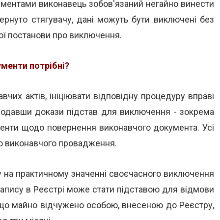
аліментами виконавець зобов'язаний негайно винести
ернуто стягувачу, дані можуть бути виключені без
ої постанови про виключення.
ументи потрібні?
чих актів, ініціювати відповідну процедуру вправі
додавши докази підстав для виключення - зокрема
ументи щодо повернення виконавчого документа. Усі
го виконавчого провадження.
агу на практичному значенні своєчасного виключення
 запису в Реєстрі може стати підставою для відмови
якщо майно відчужено особою, внесеною до Реєстру,