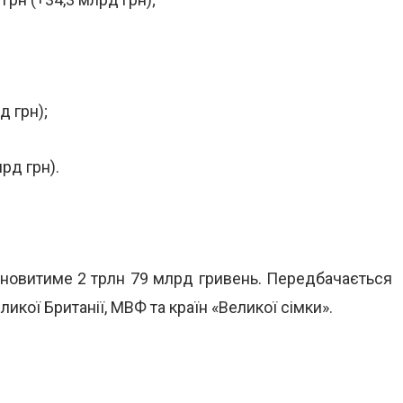
д грн);
лрд грн).
тановитиме 2 трлн 79 млрд гривень. Передбачається
ликої Британії, МВФ та країн «Великої сімки».