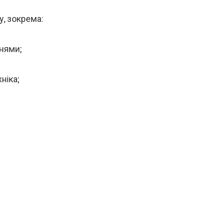
у, зокрема:
ннями;
ніка;