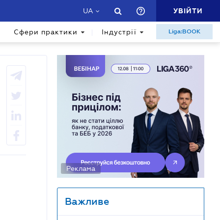
УВІЙТИ
UA
Сфери практики
Індустрії
Liga:BOOK
Реклама
Важливе