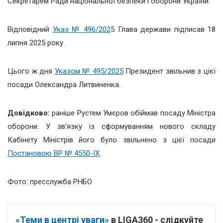
Секретарем Ради національної безпеки і оборони України.
Відповідний
Указ № 496/202
5 Глава держави підписав 18
липня 2025 року.
Цього ж дня
Указом № 495/2025
Президент звільнив з цієї
посади Олександра Литвиненка.
Довідково:
раніше Рустем Умєров обіймав посаду Міністра
оборони. У зв'язку із сформуванням нового складу
Кабінету Міністрів його було звільнено з цієї посади
Постановою ВР № 4550-IX
.
Фото: пресслужба РНБО
«Теми в центрі уваги»
в LIGA360 - слідкуйте