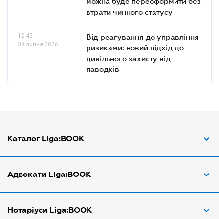
можна буде переоформити без
втрати чинного статусу
12.45
Від реагування до управління
30 липня 2026
ризиками: новий підхід до
цивільного захисту від
паводків
Каталог Liga:BOOK
Адвокат з трудових спорів
Адвокати Liga:BOOK
Адвокат по ДТП
Апостіль документів
Адвокати Вінниці
Нотаріуси Liga:BOOK
Арбітражний керуючий
Адвокати Дніпра