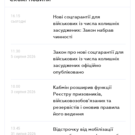
16.15
Нові соцгарантії для
сьогодні
військових із числа колишніх
засуджених: Закон набрав
чинності
11.30
Закон про нові соцгарантії для
5 серпня 2026
військових із числа колишніх
засуджених офіційно
опубліковано
10.00
Кабмін розширив функції
3 серпня 2026
Реєстру призовників,
військовозобов’язаних та
резервістів і оновив правила
його ведення
13.45
Відстрочку від мобілізації
31 липня 2026