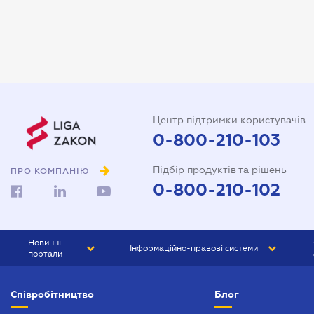
Арбітражний керуючий
Аудитор
Витяг з ЄДР
Державна реєстрація
Довідка про сімейний стан
Центр підтримки користувачів
Довіреність на автомобіль
0-800-210-103
Довіреність на представлення
Підбір продуктів та рішень
інтересів в суді
ПРО КОМПАНІЮ
0-800-210-102
Довіреність на реєстрацію
юридичної особи
Довіреність на розпорядження
Новинні
Інформаційно-правові системи
майном
портали
Договір дарування квартири
ЮРЛІГА
Право України
Співробітництво
Блог
БІЗНЕС
ГРАНД
Договір купівлі-продажу