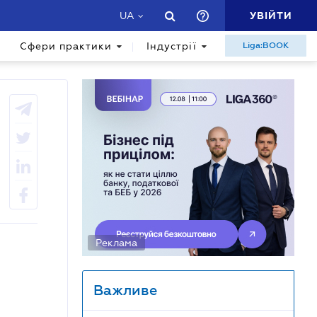
УВІЙТИ
UA
Сфери практики
Індустрії
Liga:BOOK
Реклама
Важливе