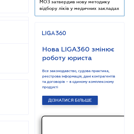
МОЗ затвердив нову методику
відбору ліків у медичних закладах
Нова LIGA360 змінює
роботу юриста
Все законодавство, судова практика,
реєстрова інформація, дані контрагентів
та договорів – в єдиному комплексному
продукті
ДІЗНАТИСЯ БІЛЬШЕ