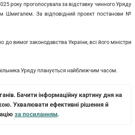
2025 року проголосувала за відставку чинного Уряду
сом Шмигалем. За відповідний проект постанови №
о до вимог законодавства України, всі його міністри
чільника Уряду планується найближчим часом.
анів. Бачити інформаційну картину дня на
укою. Ухвалювати ефективні рішення й
тацію
за посиланням
.