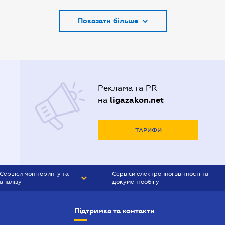
Адвокати Запоріжжя
Показати більше
Адвокати Києва
Адвокати Луцька
Адвокати Львова
Адвокати Одеси
Реклама та PR
Адвокати Полтави
ligazakon.net
на
Адвокати Харькова
Адвокаты Кривого Рогу
ТАРИФИ
Сервіси моніторингу та
Сервіси електронної звітності та
аналізу
документообігу
CONTR AGENT
Liga:REPORT
Підтримка та контакти
SMS-МАЯК