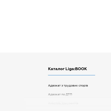
Каталог Liga:BOOK
Адвокат з трудових спорів
Адвокат по ДТП
Апостіль документів