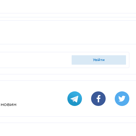
увійти
х новин