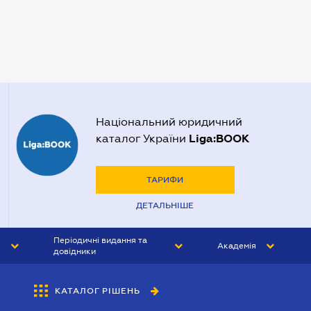
Нотаріуси Запоріжжя
Нотаріуси Одеси
Нотаріуси Полтави
Нотаріуси Харкова
Нотаріуси Херсона
Національний юридичний
Liga:BOOK
каталог України
ТАРИФИ
ДЕТАЛЬНІШЕ
Періодичні видання та
Академія
довідники
ЮРИСТ&ЗАКОН
АКАДЕМІЯ ЛІГА:ЗАКОН
КАТАЛОГ РІШЕНЬ
БУХГАЛТЕР&ЗАКОН