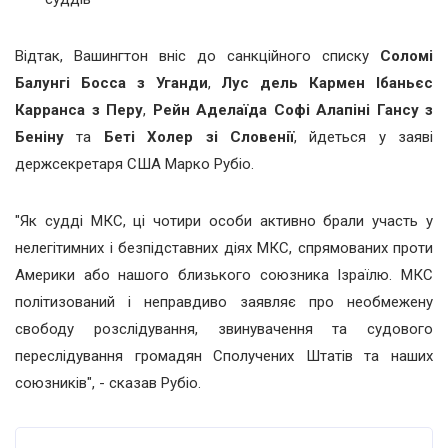
Відтак, Вашингтон вніс до санкційного списку
Соломі
Балунгі Босса з Уганди
,
Лус дель Кармен Ібаньєс
Карранса з Перу
,
Рейн Аделаїда Софі Алапіні
Гансу з
Беніну
та
Беті Холер зі Словенії
, йдеться у заяві
держсекретаря США Марко Рубіо.
"Як судді МКС, ці чотири особи активно брали участь у
нелегітимних і безпідставних діях МКС, спрямованих проти
Америки або нашого близького союзника Ізраїлю. МКС
політизований і неправдиво заявляє про необмежену
свободу розслідування, звинувачення та судового
переслідування громадян Сполучених Штатів та наших
союзників", - сказав Рубіо.