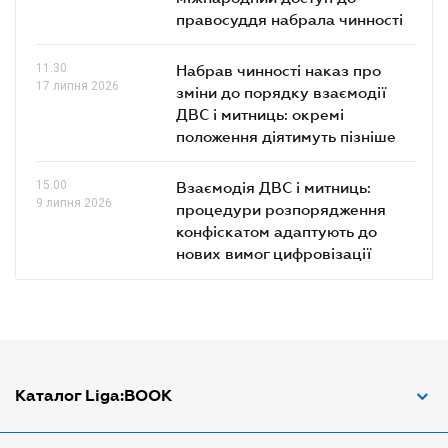
правосуддя набрала чинності
11.30
Набрав чинності наказ про
17 липня 2026
зміни до порядку взаємодії
ДВС і митниць: окремі
положення діятимуть пізніше
15.00
Взаємодія ДВС і митниць:
9 липня 2026
процедури розпорядження
конфіскатом адаптують до
нових вимог цифровізації
Каталог Liga:BOOK
Адвокат з трудових спорів