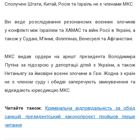
Сполучені Штати, Китай, Росія та Ізраїль не є членами МКС.
Він веде розслідування резонансних воєнних злочинів
у конфлікті між Ізраїлем та ХАМАС та війні Росії в Україні, а
також у Судані, М'янмі, Філіппінах, Венесуелі та Афганістані.
МКС видав ордери на арешт президента Володимира
Путіна за підозрою у депортації дітей з України, а також
Нетаньягу за ймовірні воєнні злочини в Газі. Жодна з країн
не є членом суду і обидві заперечують звинувачення та
відкидають юрисдикцію МКС.
Читайте також:
Кримінальна відповідальність за обхід
санкцій: президентський законопроєкт пройшов перше
читання