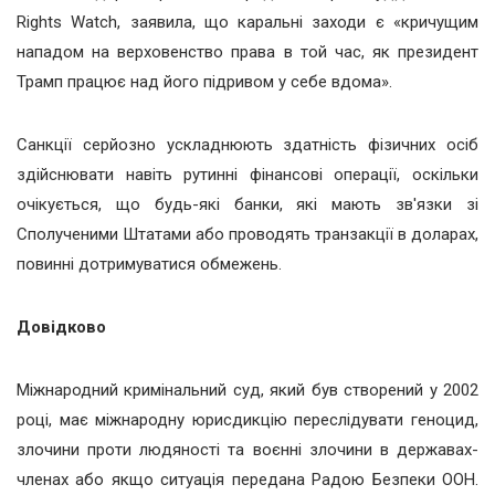
Rights Watch, заявила, що каральні заходи є «кричущим
нападом на верховенство права в той час, як президент
Трамп працює над його підривом у себе вдома».
Санкції серйозно ускладнюють здатність фізичних осіб
здійснювати навіть рутинні фінансові операції, оскільки
очікується, що будь-які банки, які мають зв'язки зі
Сполученими Штатами або проводять транзакції в доларах,
повинні дотримуватися обмежень.
Довідково
Міжнародний кримінальний суд, який був створений у 2002
році, має міжнародну юрисдикцію переслідувати геноцид,
злочини проти людяності та воєнні злочини в державах-
членах або якщо ситуація передана Радою Безпеки ООН.