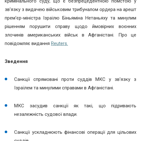
кримінального суду, що є безпрецедентною помстою у
зв'язку з видачею військовим трибуналом ордера на арешт
прем'єр-міністра Ізраїлю Біньяміна Нетаньяху та минулим
рішенням порушити справу щодо ймовірних воєнних
злочинів американських військ в Афганістані. Про це
повідомляє видання
Reuters.
Зведення
Санкції спрямовані проти суддів МКС у зв'язку з
Ізраїлем та минулими справами в Афганістані.
МКС засудив санкції як такі, що підривають
незалежність судової влади.
Санкції ускладнюють фінансові операції для цільових
суддів