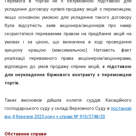
Перемога в торгах не є безумовною підставою для
укладення договору купівлі-продажу акцій з переможцем,
якщо основною умовою для укладення такого договору
була відсутність заяв акціонера/акціонерів про намір
скористатися переважним правом на придбання акцій на
умовах і за ціною, що визначена в ході проведення
аукціону кращою (максимальною). Натомість факт
реалізації переважного права акціонером/акціонерами,
відповідно до умов продажу спірних акцій,
є підставою
для неукладення біржового контракту з переможцем
торгів.
Таких висновків дійшла колегія суддів Касаційного
господарського суду у складі Верховного Суду в
постанові
від 4 березня 2025 року у справі № 910/3748/20
.
Обставини справи