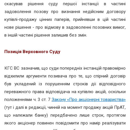
скасував рішення суду першої інстанції в частині
задоволення позову про визнання недійсним договору
купівлі-продажу цінних паперів, прийнявши в цій частині
нове рішення - про відмову в задоволенні позовних вимог,
в іншій частині рішення залишив без змін.
Позиція Верховного Суду
КГС ВС зазначив, що суди попередніх інстанцій правомірно
відхилили аргументи позивача про те, що спірний договір
був укладений із порушенням строків дії відповідного
переважного права відповідача на купівлю акцій, оскільки
положеннями ч. 3 ст. 7
Закону «Про акціонерні товариства»
(тут і далі в редакції, чинній на момент продажу акцій ПрАТ,
що належали банку) передбачено лише строк, протягом
якого акціонер повинен повідомити про намір реалізувати