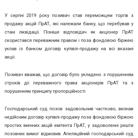
У серпні 2019 року позивач став переможцем торгів з
продажу акцій ПрАТ, які належали банку, що перебував у
стані ліквідації. Пізніше відповідач як акціонер ПрАТ
скористався переважним правом і поза фондовою біржею
уклав із банком договір купівлі-продажу на всі вказані
акції.
Позивач вважав, що договір було укладено з порушенням
строків дії переважного права акціонерів ПрАТ та з
порушенням принципу пропорційності.
Господарський суд позов задовольнив частково, визнав
недійсним договір купівлі-продажу поза фондовою біржою
простих іменних акцій емітента ПрАТ, у задоволенні решти
позовних вимог відмовив. Апеляційний господарський суд