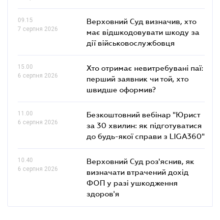
09.15
Верховний Суд визначив, хто
7 серпня 2026
має відшкодовувати шкоду за
дії військовослужбовця
15.00
Хто отримає невитребувані паї:
6 серпня 2026
перший заявник чи той, хто
швидше оформив?
11.00
Безкоштовний вебінар "Юрист
6 серпня 2026
за 30 хвилин: як підготуватися
до будь-якої справи з LIGA360"
10.40
Верховний Суд роз'яснив, як
6 серпня 2026
визначати втрачений дохід
ФОП у разі ушкодження
здоров'я