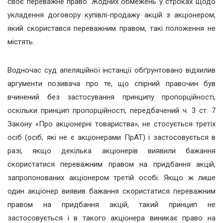
своє переважне право. Жодних обмежень у строках щодо
укладення договору купівлі-продажу акцій з акціонером,
який скористався переважним правом, такі положення не
містять.
Водночас суд апеляційної інстанції обґрунтовано відхилив
аргументи позивача про те, що спірний правочин був
вчинений без застосування принципу пропорційності,
оскільки принцип пропорційності, передбачений ч. 3 ст. 7
Закону «Про акціонерні товариства», не стосується третіх
осіб (осіб, які не є акціонерами ПрАТ) і застосовується в
разі, якщо декілька акціонерів виявили бажання
скористатися переважним правом на придбання акцій,
запропонованих акціонером третій особі. Якщо ж лише
один акціонер виявив бажання скористатися переважним
правом на придбання акцій, такий принцип не
застосовується і в такого акціонера виникає право на