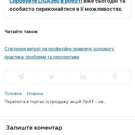
Спробуйте LIGA360 в роботі
вже сьогодні та
особисто переконайтеся в її можливостях.
Читайте також:
Стягнення витрат на професійну правничу допомогу:
практика, проблеми та перспективи
Головна
/
Новини
/
Перемога в торгах із продажу акцій ПрАТ - не безумовна підстава для укладення угоди з переможцем: КГС ВС
Залиште коментар