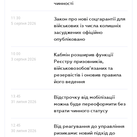
чинності
11.30
Закон про нові соцгарантії для
5 серпня 2026
військових із числа колишніх
засуджених офіційно
опубліковано
10.00
Кабмін розширив функції
3 серпня 2026
Реєстру призовників,
військовозобов’язаних та
резервістів і оновив правила
його ведення
13.45
Відстрочку від мобілізації
31 липня 2026
можна буде переоформити без
втрати чинного статусу
12.45
Від реагування до управління
30 липня 2026
ризиками: новий підхід до