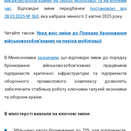
військовозобов'язаних на період мобілізації та на воєнний
час
. Відповідні зміни передбачені
постановою від
28.03.2025 № 360
, яка набрала чинності 2 квітня 2025 року.
Читайте також:
Уряд вніс зміни до Порядку бронювання
військовозобов'язаних на період мобілізації
В Мінекономіки
зазначили
, що відповідні зміни до порядку
бронювання військовозобов'язаних працівників
підприємств критичної інфраструктури та підприємств
оборонного промислового комплексу дозволять
забезпечити стабільну роботу ключових галузей економіки
та оборони країни.
В міністерсті вказали на ключові зміни:
Збільшено квоту бронювання до 75% для підприємств,