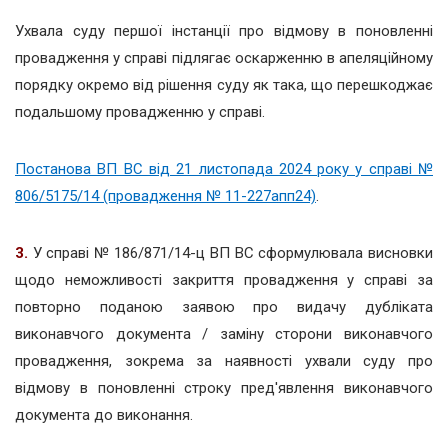
Ухвала суду першої інстанції про відмову в поновленні
провадження у справі підлягає оскарженню в апеляційному
порядку окремо від рішення суду як така, що перешкоджає
подальшому провадженню у справі.
Постанова ВП ВС від 21 листопада 2024 року у справі №
806/5175/14 (провадження № 11-227апп24)
.
3.
У справі № 186/871/14-ц
ВП ВС сформулювала висновки
щодо неможливості закриття провадження у справі за
повторно поданою заявою про видачу дубліката
виконавчого документа / заміну сторони виконавчого
провадження, зокрема за наявності ухвали суду про
відмову в поновленні строку пред'явлення виконавчого
документа до виконання.