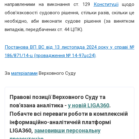
направленими на виконання ст. 129
Конституції
щодо
обов'язковості судового рішення, стільки разів, скільки це
необхідно, аби виконати судове рішення (за винятком
випадків, передбачених ст. 44 ЦПК).
Постанова ВП ВС від 13 листопада 2024 року у справі №
186/871/14-ц (провадження № 14-97цс24)
.
За
матеріалами
Верховного Суду
Правові позиції Верховного Суду та
пов'язана аналітика -
у новій LIGA360
.
Побачте всі переваги роботи в комплексній
інформаційно-аналітичній платформі
LIGA360,
замовивши персональну
презентацію
.