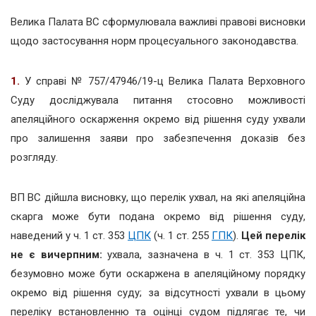
Велика Палата ВС сформулювала важливі правові висновки
щодо застосування норм процесуального законодавства.
1.
У справі № 757/47946/19-ц Велика Палата Верховного
Суду досліджувала питання стосовно можливості
апеляційного оскарження окремо від рішення суду ухвали
про залишення заяви про забезпечення доказів без
розгляду.
ВП ВС дійшла висновку, що перелік ухвал, на які апеляційна
скарга може бути подана окремо від рішення суду,
наведений у ч. 1 ст. 353
ЦПК
(ч. 1 ст. 255
ГПК
).
Цей перелік
не є вичерпним:
ухвала, зазначена в ч. 1 ст. 353 ЦПК,
безумовно може бути оскаржена в апеляційному порядку
окремо від рішення суду; за відсутності ухвали в цьому
переліку встановленню та оцінці судом підлягає те, чи