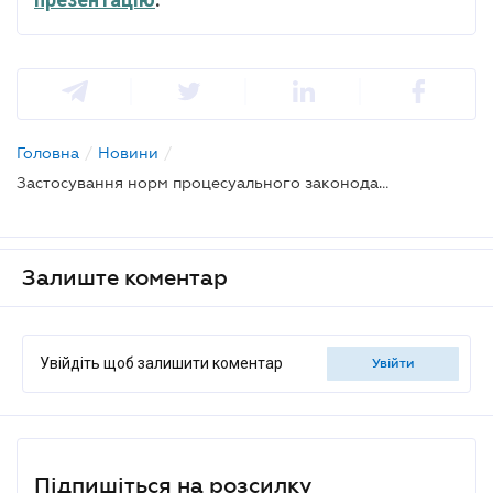
Головна
/
Новини
/
Застосування норм процесуального законодавства: Велика Палата Верховного Суду сформулювала важливі правові висновки
Залиште коментар
Увійдіть щоб залишити коментар
увійти
Підпишіться на розсилку