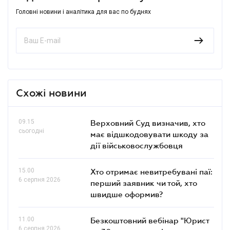
Головні новини і аналітика для вас по буднях
Схожі новини
09.15
Верховний Суд визначив, хто
сьогодні
має відшкодовувати шкоду за
дії військовослужбовця
15.00
Хто отримає невитребувані паї:
6 серпня 2026
перший заявник чи той, хто
швидше оформив?
11.00
Безкоштовний вебінар "Юрист
6 серпня 2026