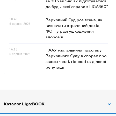
за 30 хвилин: як підготуватися
до будь-якої справи з LIGA360"
10.40
Верховний Суд роз'яснив, як
6 серпня 2026
визначати втрачений дохід
ФОП у разі ушкодження
здоров'я
16.15
НААУ узагальнила практику
5 серпня 2026
Верховного Суду в спорах про
захист честі, гідності та ділової
репутації
Каталог Liga:BOOK