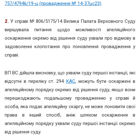
757/47946/19-ц (провадження № 14-37цс23)
.
2.
У справі №
806/5175/14 Велика Палата Верховного Суду
вирішувала питання щодо можливості апеляційного
оскарження окремо від рішення суду ухвали про відмову в
задоволенні клопотання про поновлення провадження у
справі.
ВП ВС дійшла висновку, що ухвали суду першої інстанції, які
відсутні в переліку ст. 294
КАС
, можуть бути оскаржені в
апеляційному порядку окремо від рішення суду, якщо вони
перешкоджають подальшому провадженню у справі й
особа, яка подає апеляційну скаргу, не може поновити свої
права в інший спосіб, аніж шляхом оскарження в
апеляційному порядку ухвали суду першої інстанції окремо
від рішення суду.