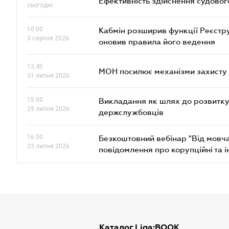
Ефективність здійснення судовог
сьогодні
10.00
Кабмін розширив функції Реєстру 
3 серпня 2026
оновив правила його ведення
12.45
МОН посилює механізми захисту д
31 липня 2026
15.00
Викладання як шлях до розвитку
29 липня 2026
держслужбовців
16.00
Безкоштовний вебінар "Від мовч
23 липня 2026
повідомлення про корупційні та 
Каталог Liga:BOOK