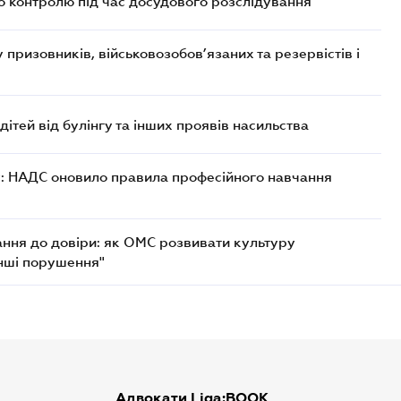
о контролю під час досудового розслідування
призовників, військовозобов’язаних та резервістів і
ітей від булінгу та інших проявів насильства
: НАДС оновило правила професійного навчання
ання до довіри: як ОМС розвивати культуру
інші порушення"
Адвокати Liga:BOOK