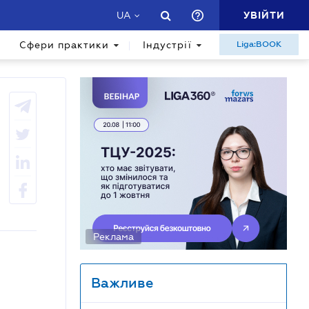
УВІЙТИ
UA
Сфери практики
Індустрії
Liga:BOOK
Реклама
Важливе