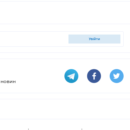
увійти
х новин