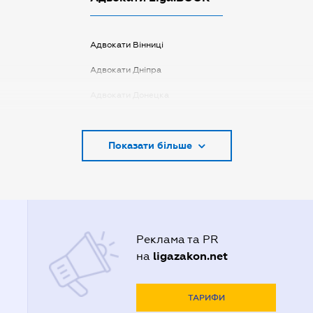
Адвокати Вінниці
Адвокати Дніпра
Адвокати Донецка
Адвокати Запоріжжя
Показати більше
Адвокати Києва
Адвокати Луцька
Адвокати Львова
Адвокати Одеси
Реклама та PR
Адвокати Полтави
ligazakon.net
на
Адвокати Харькова
Адвокаты Кривого Рогу
ТАРИФИ