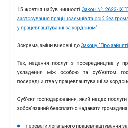
15 жовтня набув чинності
Закон № 2623-IX "
застосування праці іноземців та осіб без гром
у працевлаштуванні за кордоном"
.
Зокрема, зміни внесені до
Закону "Про зайнят
Так, надання послуг з посередництва у пр
укладення між особою та суб'єктом го
посередництва у працевлаштуванні за кордон
Суб'єкт господарювання, який надає послуги
зобов'язаний безоплатно надавати громадянам
переваги легального працевлаштування за