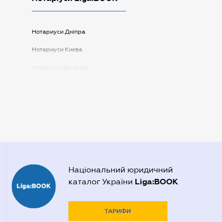
Нотариуси Дніпра
Нотариуси Києва
Нотаріуси Донецка
Нотаріуси Запоріжжя
Нотаріуси Одеси
Нотаріуси Полтави
Нотаріуси Харкова
Нотаріуси Херсона
Національний юридичний
Liga:BOOK
каталог України
ТАРИФИ