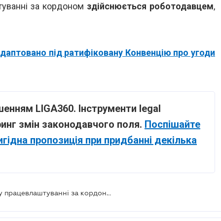
туванні за кордоном
здійснюється роботодавцем
,
даптовано під ратифіковану Конвенцію про угоди
енням LIGA360. Інструменти legal
ринг змін законодавчого поля.
Поспішайте
игідна пропозиція при придбанні декілька
Надання послуг з посередництва у працевлаштуванні за кордоном: зміни набули чинності