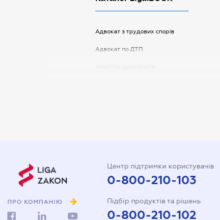
Адвокат з трудових спорів
Адвокат по ДТП
Апостіль документів
Арбітражний керуючий
Аудитор
Витяг з ЄДР
Державна реєстрація
Довідка про сімейний стан
Центр підтримки користувачів
Довіреність на автомобіль
0-800-210-103
Довіреність на представлення
Підбір продуктів та рішень
інтересів в суді
ПРО КОМПАНІЮ
0-800-210-102
Довіреність на реєстрацію