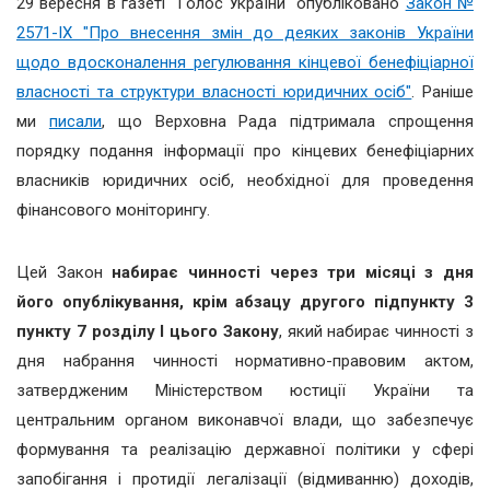
29 вересня в газеті "Голос України" опубліковано
Закон №
2571-IX "Про внесення змін до деяких законів України
щодо вдосконалення регулювання кінцевої бенефіціарної
власності та структури власності юридичних осіб"
. Раніше
ми
писали
, що Верховна Рада підтримала спрощення
порядку подання інформації про кінцевих бенефіціарних
власників юридичних осіб, необхідної для проведення
фінансового моніторингу.
Цей Закон
набирає чинності через три місяці з дня
його опублікування, крім абзацу другого підпункту 3
пункту 7 розділу I цього Закону
, який набирає чинності з
дня набрання чинності нормативно-правовим актом,
затвердженим Міністерством юстиції України та
центральним органом виконавчої влади, що забезпечує
формування та реалізацію державної політики у сфері
запобігання і протидії легалізації (відмиванню) доходів,