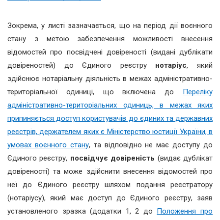
Зокрема, у листі зазначається, що на період дії воєнного
стану з метою забезпечення можливості внесення
відомостей про посвідчені довіреності (видані дублікати
довіреностей) до Єдиного реєстру
нотаріус
, який
здійснює нотаріальну діяльність в межах адміністративно-
територіальної одиниці, що включена до
Переліку
адміністративно-територіальних одиниць, в межах яких
припиняється доступ користувачів до єдиних та державних
реєстрів, держателем яких є Міністерство юстиції України, в
умовах воєнного стану
, та відповідно не має доступу до
Єдиного реєстру,
посвідчує довіреність
(видає дублікат
довіреності) та може здійснити внесення відомостей про
неї до Єдиного реєстру шляхом подання реєстратору
(нотаріусу), який має доступ до Єдиного реєстру, заяв
установленого зразка (додатки 1, 2 до
Положення про