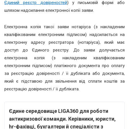
Єдиний реєстр довіреностей
) у письмовій формі або
шляхом надсилання електронної копії заяви.
Електронна копія такої заяви нотаріуса (з накладеним
кваліфікованим електронним підписом) надсилається на
електронну адресу реєстратора (нотаріуса), який має
доступ до Єдиного реєстру. До заяви долучається
електронна копія (з накладеним кваліфікованим
електронним підписом) платіжного документа про оплату
за реєстрацію довіреності / її дубліката або документа,
який є підставою для звільнення від сплати коштів за
реєстрацію довіреності / її дубліката.
Єдине середовище LIGA360 для роботи
антикризової команди. Керівники, юристи,
hr-фахівці, бухгалтери й спеціалісти з