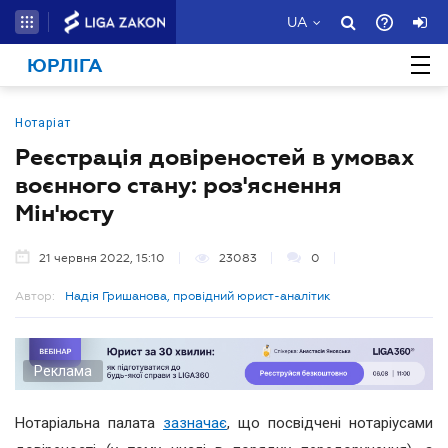
UA
ЮРЛІГА
Нотаріат
Реєстрація довіреностей в умовах
воєнного стану: роз'яснення
Мін'юсту
21 червня 2022, 15:10
23083
0
Автор:
Надія Гришанова, провідний юрист-аналітик
Реклама
Нотаріальна палата
зазначає
, що посвідчені нотаріусами