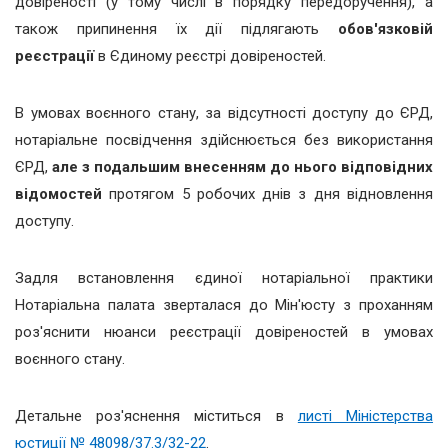
довіреності (у тому числі в порядку передоручення), а
також припинення їх дії підлягають
обов'язковій
реєстрації
в Єдиному реєстрі довіреностей.
В умовах воєнного стану, за відсутності доступу до ЄРД,
нотаріальне посвідчення здійснюється без використання
ЄРД,
але з подальшим внесенням до нього відповідних
відомостей
протягом 5 робочих днів з дня відновлення
доступу.
Задля встановлення єдиної нотаріальної практики
Нотаріальна палата зверталася до Мін'юсту з проханням
роз'яснити нюанси реєстрації довіреностей в умовах
воєнного стану.
Детальне роз'яснення міститься в
листі Міністерства
юстиції № 48098/37.3/32-22
.