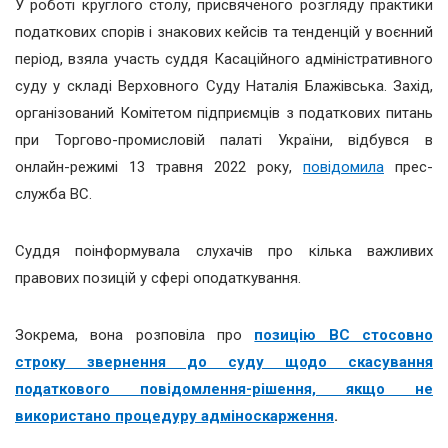
У роботі круглого столу, присвяченого розгляду практики
податкових спорів і знакових кейсів та тенденцій у воєнний
період, взяла участь суддя Касаційного адміністративного
суду у складі Верховного Суду Наталія Блажівська. Захід,
організований Комiтетом пiдприємцiв з податкових питань
при Торгово-промисловій палаті України, відбувся в
онлайн-режимі 13 травня 2022 року,
повідомила
прес-
служба ВС.
Суддя поінформувала слухачів про кілька важливих
правових позицій у сфері оподаткування.
Зокрема, вона розповіла про
позицію ВС стосовно
строку звернення до суду щодо скасування
податкового повідомлення-рішення, якщо не
використано процедуру адміноскарження
.