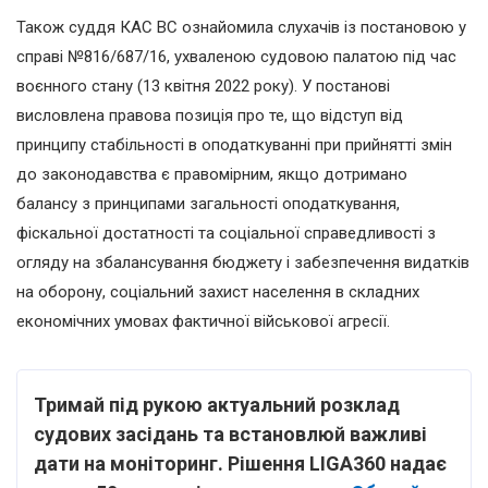
Також суддя КАС ВС ознайомила слухачів із постановою у
справі №816/687/16, ухваленою судовою палатою під час
воєнного стану (13 квітня 2022 року). У постанові
висловлена правова позиція про те, що відступ від
принципу стабільності в оподаткуванні при прийнятті змін
до законодавства є правомірним, якщо дотримано
балансу з принципами загальності оподаткування,
фіскальної достатності та соціальної справедливості з
огляду на збалансування бюджету і забезпечення видатків
на оборону, соціальний захист населення в складних
економічних умовах фактичної військової агресії.
Тримай під рукою актуальний розклад
судових засідань та встановлюй важливі
дати на моніторинг. Рішення LIGA360 надає