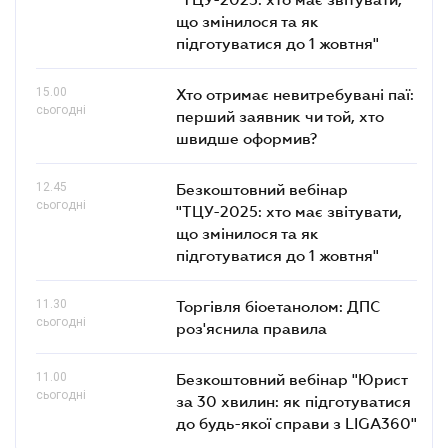
що змінилося та як
підготуватися до 1 жовтня"
15.00
Хто отримає невитребувані паї:
сьогодні
перший заявник чи той, хто
швидше оформив?
12.45
Безкоштовний вебінар
сьогодні
"ТЦУ-2025: хто має звітувати,
що змінилося та як
підготуватися до 1 жовтня"
11.30
Торгівля біоетанолом: ДПС
сьогодні
роз'яснила правила
11.00
Безкоштовний вебінар "Юрист
сьогодні
за 30 хвилин: як підготуватися
до будь-якої справи з LIGA360"