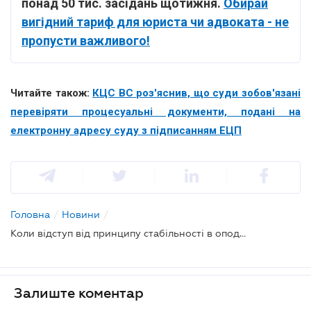
понад 50 тис. засідань щотижня.
Обирай
вигідний тариф для юриста чи адвоката - не
пропусти важливого!
Читайте також:
КЦС ВС роз'яснив, що cуди зобов'язані
перевіряти процесуальні документи, подані на
електронну адресу суду з підписанням ЕЦП
Головна
/
Новини
/
Коли відступ від принципу стабільності в оподаткуванні при прийнятті змін до законодавства є правомірним: рішення ВС
Залиште коментар