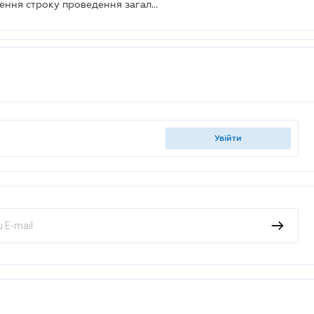
Набув чинності Указ про продовження строку проведення загальної мобілізації
увійти