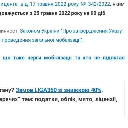
зидента від 17 травня 2022 року № 342/2022
, яким
овжується з 25 травня 2022 року на 90 діб
.
чинності
Законом України "Про затвердження Указу
проведення загальної мобілізації"
.
: що таке черги мобілізації та хто не підлягає
тану?
Замов LIGA360 зі знижкою 40%
.
рячих” тем: податки, облік, мито, ліцензії,