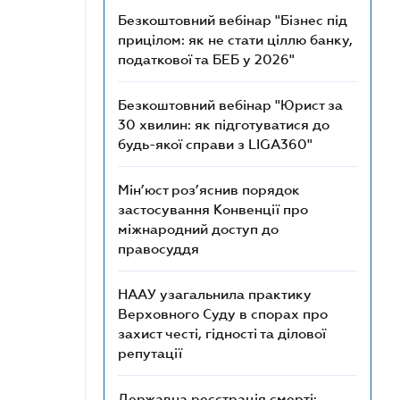
Безкоштовний вебінар "Бізнес під
прицілом: як не стати ціллю банку,
податкової та БЕБ у 2026"
Безкоштовний вебінар "Юрист за
30 хвилин: як підготуватися до
будь-якої справи з LIGA360"
Мін’юст роз’яснив порядок
застосування Конвенції про
міжнародний доступ до
правосуддя
НААУ узагальнила практику
Верховного Суду в спорах про
захист честі, гідності та ділової
репутації
Державна реєстрація смерті: