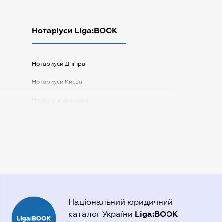
Нотаріуси Liga:BOOK
Нотариуси Дніпра
Нотариуси Києва
Нотаріуси Донецка
Нотаріуси Запоріжжя
Нотаріуси Одеси
Нотаріуси Полтави
Нотаріуси Харкова
Нотаріуси Херсона
Національний юридичний
Liga:BOOK
каталог України