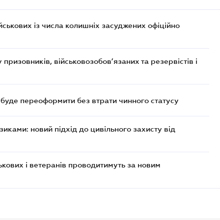
ійськових із числа колишніх засуджених офіційно
призовників, військовозобов’язаних та резервістів і
а буде переоформити без втрати чинного статусу
иками: новий підхід до цивільного захисту від
кових і ветеранів проводитимуть за новим