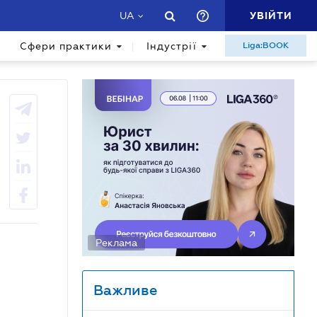
УВІЙТИ
UA
Сфери практики
Індустрії
Liga:BOOK
Реклама
Важливе