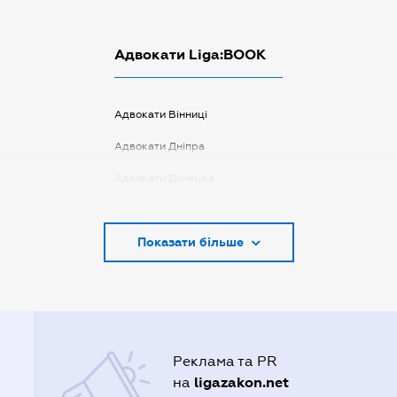
Адвокати Liga:BOOK
Адвокати Вінниці
Адвокати Дніпра
Адвокати Донецка
Адвокати Запоріжжя
Показати більше
Адвокати Києва
Адвокати Луцька
Адвокати Львова
Адвокати Одеси
Реклама та PR
Адвокати Полтави
ligazakon.net
на