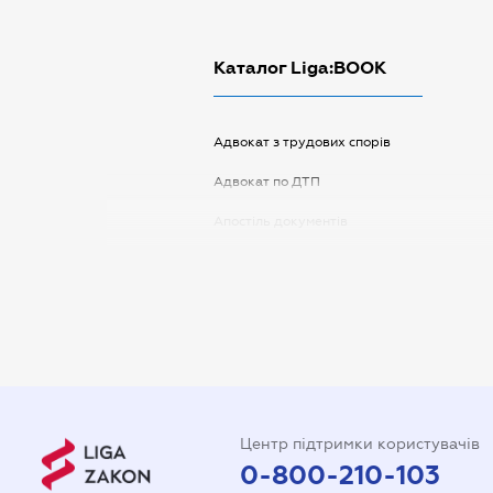
Каталог Liga:BOOK
Адвокат з трудових спорів
Адвокат по ДТП
Апостіль документів
Арбітражний керуючий
Аудитор
Витяг з ЄДР
Державна реєстрація
Довідка про сімейний стан
Центр підтримки користувачів
Довіреність на автомобіль
0-800-210-103