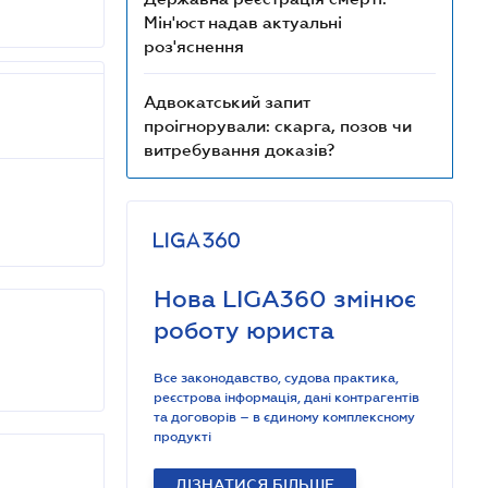
Мін'юст надав актуальні
роз'яснення
Адвокатський запит
проігнорували: скарга, позов чи
витребування доказів?
Нова LIGA360 змінює
роботу юриста
Все законодавство, судова практика,
реєстрова інформація, дані контрагентів
та договорів – в єдиному комплексному
продукті
ДІЗНАТИСЯ БІЛЬШЕ