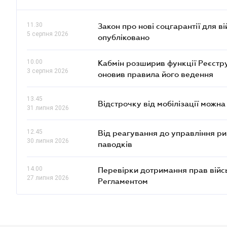
11.30
Закон про нові соцгарантії для в
5 серпня 2026
опубліковано
10.00
Кабмін розширив функції Реєстру 
3 серпня 2026
оновив правила його ведення
13.45
Відстрочку від мобілізації можн
31 липня 2026
12.45
Від реагування до управління риз
30 липня 2026
паводків
14.00
Перевірки дотримання прав війсь
27 липня 2026
Регламентом