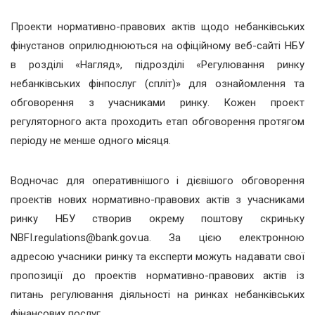
Проекти нормативно-правових актів щодо небанківських
фінустанов оприлюднюються на офіційному веб-сайті НБУ
в розділі «Нагляд», підрозділі «Регулювання ринку
небанківських фінпослуг (спліт)» для ознайомлення та
обговорення з учасниками ринку. Кожен проект
регуляторного акта проходить етап обговорення протягом
періоду не менше одного місяця.
Водночас для оперативнішого і дієвішого обговорення
проектів нових нормативно-правових актів з учасниками
ринку НБУ створив окрему поштову скриньку
NBFI.regulations@bank.gov.ua
. За цією електронною
адресою учасники ринку та експерти можуть надавати свої
пропозиції до проектів нормативно-правових актів із
питань регулювання діяльності на ринках небанківських
фінансових послуг.