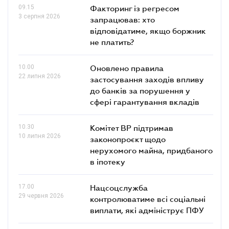
09.15
Факторинг із регресом
3 серпня 2026
запрацював: хто
відповідатиме, якщо боржник
не платить?
10.00
Оновлено правила
22 липня 2026
застосування заходів впливу
до банків за порушення у
сфері гарантування вкладів
10.30
Комітет ВР підтримав
10 липня 2026
законопроєкт щодо
нерухомого майна, придбаного
в іпотеку
17.00
Нацсоцслужба
29 червня 2026
контролюватиме всі соціальні
виплати, які адмініструє ПФУ