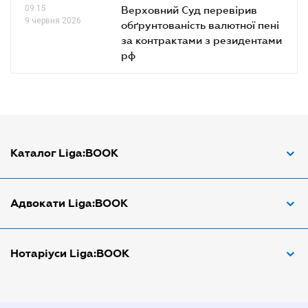
09.15
Верховний Суд перевірив
9 червня 2026
обґрунтованість валютної пені
за контрактами з резидентами
рф
Каталог Liga:BOOK
Адвокат з трудових спорів
Адвокати Liga:BOOK
Адвокат по ДТП
Апостіль документів
Адвокати Вінниці
Нотаріуси Liga:BOOK
Арбітражний керуючий
Адвокати Дніпра
Аудитор
Адвокати Донецка
Нотариуси Дніпра