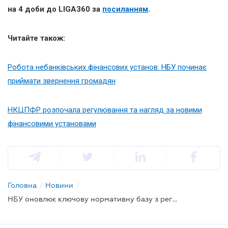
на 4 доби до LIGA360
за
посиланням
.
Читайте також:
Робота небанківських фінансових установ: НБУ починає
приймати звернення громадян
НКЦПФР розпочала регулювання та нагляд за новими
фінансовими установами
Головна
/
Новини
/
НБУ оновлює ключову нормативну базу з регулювання діяльності небанківських фінустанов